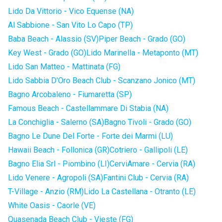
Lido Da Vittorio - Vico Equense (NA)
Al Sabbione - San Vito Lo Capo (TP)
Baba Beach - Alassio (SV)
Piper Beach - Grado (GO)
Key West - Grado (GO)
Lido Marinella - Metaponto (MT)
Lido San Matteo - Mattinata (FG)
Lido Sabbia D'Oro Beach Club - Scanzano Jonico (MT)
Bagno Arcobaleno - Fiumaretta (SP)
Famous Beach - Castellammare Di Stabia (NA)
La Conchiglia - Salerno (SA)
Bagno Tivoli - Grado (GO)
Bagno Le Dune Del Forte - Forte dei Marmi (LU)
Hawaii Beach - Follonica (GR)
Cotriero - Gallipoli (LE)
Bagno Elia Srl - Piombino (LI)
CerviAmare - Cervia (RA)
Lido Venere - Agropoli (SA)
Fantini Club - Cervia (RA)
T-Village - Anzio (RM)
Lido La Castellana - Otranto (LE)
White Oasis - Caorle (VE)
Quasenada Beach Club - Vieste (FG)