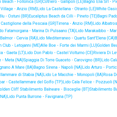
 Beach - Follonica (GR)
Cotriero - Gallipoli (LE)
Bagno Elia Srl - P
-Village - Anzio (RM)
Lido La Castellana - Otranto (LE)
White Oasis
lu - Ostuni (BR)
Eucaliptus Beach da Cilli - Pineto (TE)
Bagni Pado
 Castiglione della Pescaia (GR)
Tirrena - Anzio (RM)
Lido Albatros
do Fatamorgana - Marina Di Pulsaano (TA)
Lido Marakaibbo - Mar
Balmor - Cervia (RA)
Lido Mediterraneo - Quartu Sant'Elena (CA)
B
 Club - Letojanni (ME)
Alle Boe - Forte dei Marmi (LU)
Golden Bea
a - Gaeta (LT)
Lido Don Pablo - Castel Volturno (CE)
Riviera Di Le
 - Meta (NA)
Spiaggia Di Torre Guaceto - Carovigno (BR)
Lido Cal
ignano A Mare (BA)
Bagno Sirena - Napoli (NA)
Lido Arturo - Portic
llammare di Stabia (NA)
Lido Le Macchie - Monopoli (BA)
Rosa De
bar - Castellammare del Golfo (TP)
Lido Cala Felice - Pozzuoli (
olden Cliff Stabilimento Balneare - Bisceglie (BT)
Stabilimento B
(NA)
Lido Punta Burrone - Favignana (TP)