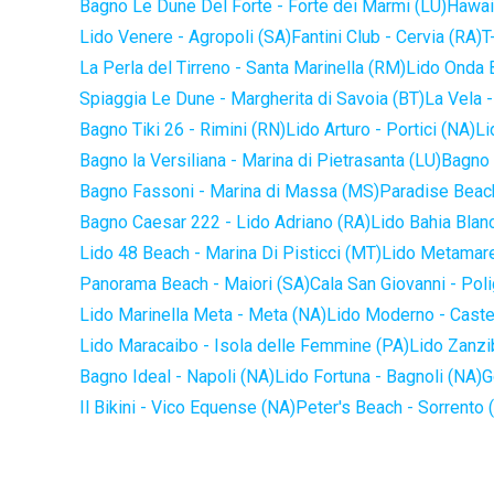
Bagno Le Dune Del Forte - Forte dei Marmi (LU)
Hawaii
Lido Venere - Agropoli (SA)
Fantini Club - Cervia (RA)
T
La Perla del Tirreno - Santa Marinella (RM)
Lido Onda B
Spiaggia Le Dune - Margherita di Savoia (BT)
La Vela -
Bagno Tiki 26 - Rimini (RN)
Lido Arturo - Portici (NA)
Li
Bagno la Versiliana - Marina di Pietrasanta (LU)
Bagno 
Bagno Fassoni - Marina di Massa (MS)
Paradise Beach
Bagno Caesar 222 - Lido Adriano (RA)
Lido Bahia Blanc
Lido 48 Beach - Marina Di Pisticci (MT)
Lido Metamare
Panorama Beach - Maiori (SA)
Cala San Giovanni - Pol
Lido Marinella Meta - Meta (NA)
Lido Moderno - Caste
Lido Maracaibo - Isola delle Femmine (PA)
Lido Zanzi
Bagno Ideal - Napoli (NA)
Lido Fortuna - Bagnoli (NA)
G
Il Bikini - Vico Equense (NA)
Peter's Beach - Sorrento 