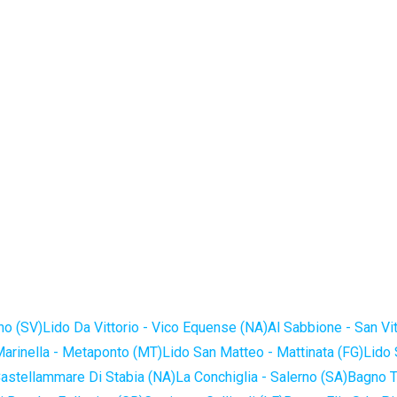
no (SV)
Lido Da Vittorio - Vico Equense (NA)
Al Sabbione - San Vi
Marinella - Metaponto (MT)
Lido San Matteo - Mattinata (FG)
Lido 
astellammare Di Stabia (NA)
La Conchiglia - Salerno (SA)
Bagno T