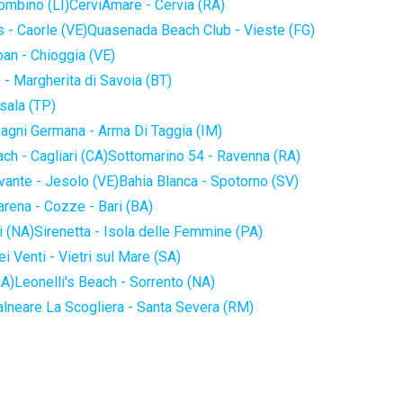
iombino (LI)
CerviAmare - Cervia (RA)
 - Caorle (VE)
Quasenada Beach Club - Vieste (FG)
an - Chioggia (VE)
 - Margherita di Savoia (BT)
sala (TP)
agni Germana - Arma Di Taggia (IM)
ch - Cagliari (CA)
Sottomarino 54 - Ravenna (RA)
vante - Jesolo (VE)
Bahia Blanca - Spotorno (SV)
arena - Cozze - Bari (BA)
i (NA)
Sirenetta - Isola delle Femmine (PA)
i Venti - Vietri sul Mare (SA)
NA)
Leonelli's Beach - Sorrento (NA)
alneare La Scogliera - Santa Severa (RM)