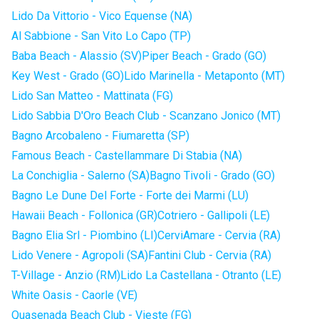
Lido Da Vittorio - Vico Equense (NA)
Al Sabbione - San Vito Lo Capo (TP)
Baba Beach - Alassio (SV)
Piper Beach - Grado (GO)
Key West - Grado (GO)
Lido Marinella - Metaponto (MT)
Lido San Matteo - Mattinata (FG)
Lido Sabbia D'Oro Beach Club - Scanzano Jonico (MT)
Bagno Arcobaleno - Fiumaretta (SP)
Famous Beach - Castellammare Di Stabia (NA)
La Conchiglia - Salerno (SA)
Bagno Tivoli - Grado (GO)
Bagno Le Dune Del Forte - Forte dei Marmi (LU)
Hawaii Beach - Follonica (GR)
Cotriero - Gallipoli (LE)
Bagno Elia Srl - Piombino (LI)
CerviAmare - Cervia (RA)
Lido Venere - Agropoli (SA)
Fantini Club - Cervia (RA)
T-Village - Anzio (RM)
Lido La Castellana - Otranto (LE)
White Oasis - Caorle (VE)
Quasenada Beach Club - Vieste (FG)