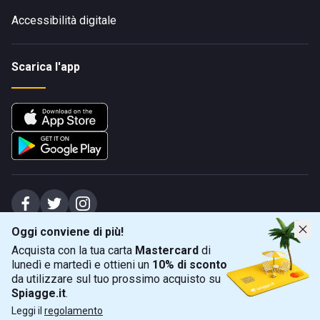
Accessibilità digitale
Scarica l'app
Oggi conviene di più!
Spiagge Srl - Sede legale: Via Marecchiese 48, 47923 Rimini (RN), IT -
Acquista con la tua carta
Mastercard
di
capitale sociale Euro 31245,57 - Iscritta al registro delle imprese di Rimini
lunedì e martedì e ottieni un
10% di sconto
Sede operativa: Via Flaminia 180, 47924 Rimini (RN), IT
-
+39 0541 772375
-
info@spiagge.it
- p.i./c.f. 04536640404
da utilizzare sul tuo prossimo acquisto su
Spiagge.it
.
Mappa
Filtra
©
2026
Spiagge Srl. Tutti i diritti riservati.
Leggi il
regolamento