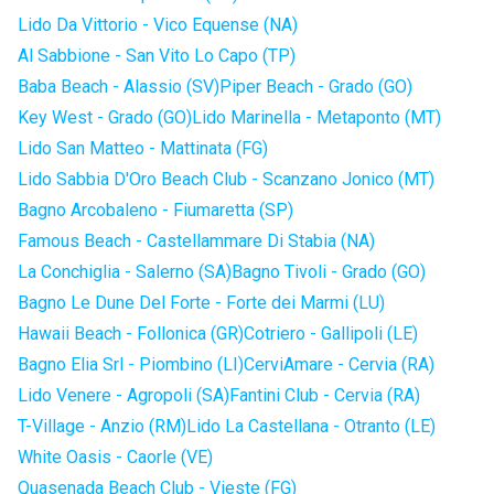
Lido Da Vittorio - Vico Equense (NA)
Al Sabbione - San Vito Lo Capo (TP)
Baba Beach - Alassio (SV)
Piper Beach - Grado (GO)
Key West - Grado (GO)
Lido Marinella - Metaponto (MT)
Lido San Matteo - Mattinata (FG)
Lido Sabbia D'Oro Beach Club - Scanzano Jonico (MT)
Bagno Arcobaleno - Fiumaretta (SP)
Famous Beach - Castellammare Di Stabia (NA)
La Conchiglia - Salerno (SA)
Bagno Tivoli - Grado (GO)
Bagno Le Dune Del Forte - Forte dei Marmi (LU)
Hawaii Beach - Follonica (GR)
Cotriero - Gallipoli (LE)
Bagno Elia Srl - Piombino (LI)
CerviAmare - Cervia (RA)
Lido Venere - Agropoli (SA)
Fantini Club - Cervia (RA)
T-Village - Anzio (RM)
Lido La Castellana - Otranto (LE)
White Oasis - Caorle (VE)
Quasenada Beach Club - Vieste (FG)