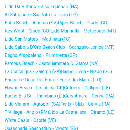
Lido Da Vittorio - Vico Equense (NA)
Al Sabbione - San Vito Lo Capo (TP)
Baba Beach - Alassio (SV)
Piper Beach - Grado (GO)
Key West - Grado (GO)
Lido Marinella - Metaponto (MT)
Lido San Matteo - Mattinata (FG)
Lido Sabbia D'Oro Beach Club - Scanzano Jonico (MT)
Bagno Arcobaleno - Fiumaretta (SP)
Famous Beach - Castellammare Di Stabia (NA)
La Conchiglia - Salerno (SA)
Bagno Tivoli - Grado (GO)
Bagno Le Dune Del Forte - Forte dei Marmi (LU)
Hawaii Beach - Follonica (GR)
Cotriero - Gallipoli (LE)
Bagno Elia Srl - Piombino (LI)
CerviAmare - Cervia (RA)
Lido Venere - Agropoli (SA)
Fantini Club - Cervia (RA)
T-Village - Anzio (RM)
Lido La Castellana - Otranto (LE)
White Oasis - Caorle (VE)
Quasenada Beach Club - Vieste (FG)