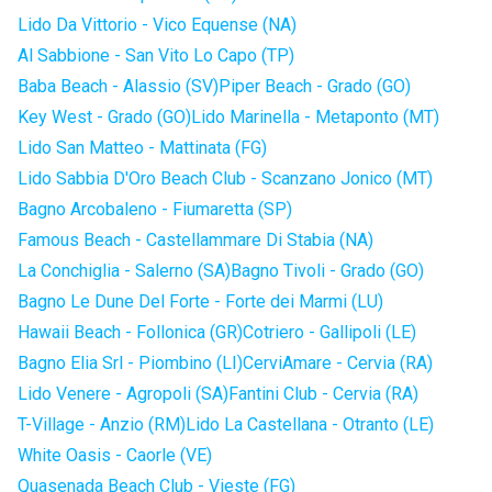
Lido Da Vittorio - Vico Equense (NA)
Al Sabbione - San Vito Lo Capo (TP)
Baba Beach - Alassio (SV)
Piper Beach - Grado (GO)
Key West - Grado (GO)
Lido Marinella - Metaponto (MT)
Lido San Matteo - Mattinata (FG)
Lido Sabbia D'Oro Beach Club - Scanzano Jonico (MT)
Bagno Arcobaleno - Fiumaretta (SP)
Famous Beach - Castellammare Di Stabia (NA)
La Conchiglia - Salerno (SA)
Bagno Tivoli - Grado (GO)
Bagno Le Dune Del Forte - Forte dei Marmi (LU)
Hawaii Beach - Follonica (GR)
Cotriero - Gallipoli (LE)
Bagno Elia Srl - Piombino (LI)
CerviAmare - Cervia (RA)
Lido Venere - Agropoli (SA)
Fantini Club - Cervia (RA)
T-Village - Anzio (RM)
Lido La Castellana - Otranto (LE)
White Oasis - Caorle (VE)
Quasenada Beach Club - Vieste (FG)