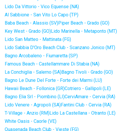
Lido Da Vittorio - Vico Equense (NA)
Al Sabbione - San Vito Lo Capo (TP)
Baba Beach - Alassio (SV)
Piper Beach - Grado (GO)
Key West - Grado (GO)
Lido Marinella - Metaponto (MT)
Lido San Matteo - Mattinata (FG)
Lido Sabbia D'Oro Beach Club - Scanzano Jonico (MT)
Bagno Arcobaleno - Fiumaretta (SP)
Famous Beach - Castellammare Di Stabia (NA)
La Conchiglia - Salerno (SA)
Bagno Tivoli - Grado (GO)
Bagno Le Dune Del Forte - Forte dei Marmi (LU)
Hawaii Beach - Follonica (GR)
Cotriero - Gallipoli (LE)
Bagno Elia Srl - Piombino (LI)
CerviAmare - Cervia (RA)
Lido Venere - Agropoli (SA)
Fantini Club - Cervia (RA)
T-Village - Anzio (RM)
Lido La Castellana - Otranto (LE)
White Oasis - Caorle (VE)
Quasenada Beach Club - Vieste (FG)