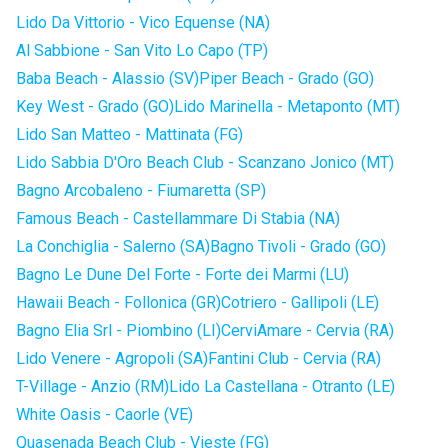
Lido Da Vittorio - Vico Equense (NA)
Al Sabbione - San Vito Lo Capo (TP)
Baba Beach - Alassio (SV)
Piper Beach - Grado (GO)
Key West - Grado (GO)
Lido Marinella - Metaponto (MT)
Lido San Matteo - Mattinata (FG)
Lido Sabbia D'Oro Beach Club - Scanzano Jonico (MT)
Bagno Arcobaleno - Fiumaretta (SP)
Famous Beach - Castellammare Di Stabia (NA)
La Conchiglia - Salerno (SA)
Bagno Tivoli - Grado (GO)
Bagno Le Dune Del Forte - Forte dei Marmi (LU)
Hawaii Beach - Follonica (GR)
Cotriero - Gallipoli (LE)
Bagno Elia Srl - Piombino (LI)
CerviAmare - Cervia (RA)
Lido Venere - Agropoli (SA)
Fantini Club - Cervia (RA)
T-Village - Anzio (RM)
Lido La Castellana - Otranto (LE)
White Oasis - Caorle (VE)
Quasenada Beach Club - Vieste (FG)