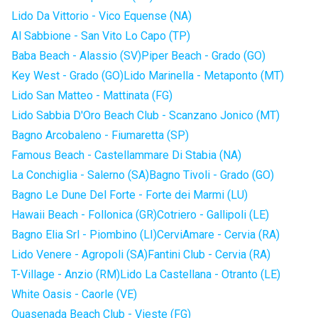
Lido Da Vittorio - Vico Equense (NA)
Al Sabbione - San Vito Lo Capo (TP)
Baba Beach - Alassio (SV)
Piper Beach - Grado (GO)
Key West - Grado (GO)
Lido Marinella - Metaponto (MT)
Lido San Matteo - Mattinata (FG)
Lido Sabbia D'Oro Beach Club - Scanzano Jonico (MT)
Bagno Arcobaleno - Fiumaretta (SP)
Famous Beach - Castellammare Di Stabia (NA)
La Conchiglia - Salerno (SA)
Bagno Tivoli - Grado (GO)
Bagno Le Dune Del Forte - Forte dei Marmi (LU)
Hawaii Beach - Follonica (GR)
Cotriero - Gallipoli (LE)
Bagno Elia Srl - Piombino (LI)
CerviAmare - Cervia (RA)
Lido Venere - Agropoli (SA)
Fantini Club - Cervia (RA)
T-Village - Anzio (RM)
Lido La Castellana - Otranto (LE)
White Oasis - Caorle (VE)
Quasenada Beach Club - Vieste (FG)