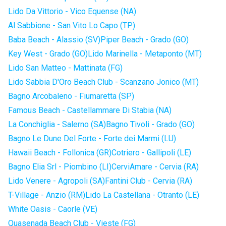
Lido Da Vittorio - Vico Equense (NA)
Al Sabbione - San Vito Lo Capo (TP)
Baba Beach - Alassio (SV)
Piper Beach - Grado (GO)
Key West - Grado (GO)
Lido Marinella - Metaponto (MT)
Lido San Matteo - Mattinata (FG)
Lido Sabbia D'Oro Beach Club - Scanzano Jonico (MT)
Bagno Arcobaleno - Fiumaretta (SP)
Famous Beach - Castellammare Di Stabia (NA)
La Conchiglia - Salerno (SA)
Bagno Tivoli - Grado (GO)
Bagno Le Dune Del Forte - Forte dei Marmi (LU)
Hawaii Beach - Follonica (GR)
Cotriero - Gallipoli (LE)
Bagno Elia Srl - Piombino (LI)
CerviAmare - Cervia (RA)
Lido Venere - Agropoli (SA)
Fantini Club - Cervia (RA)
T-Village - Anzio (RM)
Lido La Castellana - Otranto (LE)
White Oasis - Caorle (VE)
Quasenada Beach Club - Vieste (FG)