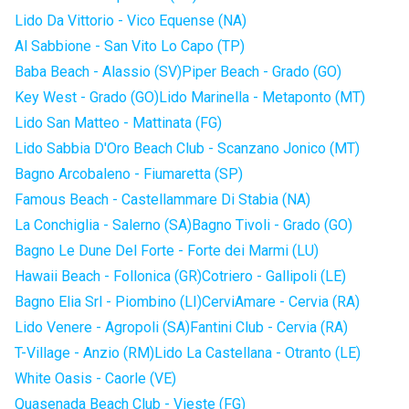
Lido Da Vittorio - Vico Equense (NA)
Al Sabbione - San Vito Lo Capo (TP)
Baba Beach - Alassio (SV)
Piper Beach - Grado (GO)
Key West - Grado (GO)
Lido Marinella - Metaponto (MT)
Lido San Matteo - Mattinata (FG)
Lido Sabbia D'Oro Beach Club - Scanzano Jonico (MT)
Bagno Arcobaleno - Fiumaretta (SP)
Famous Beach - Castellammare Di Stabia (NA)
La Conchiglia - Salerno (SA)
Bagno Tivoli - Grado (GO)
Bagno Le Dune Del Forte - Forte dei Marmi (LU)
Hawaii Beach - Follonica (GR)
Cotriero - Gallipoli (LE)
Bagno Elia Srl - Piombino (LI)
CerviAmare - Cervia (RA)
Lido Venere - Agropoli (SA)
Fantini Club - Cervia (RA)
T-Village - Anzio (RM)
Lido La Castellana - Otranto (LE)
White Oasis - Caorle (VE)
Quasenada Beach Club - Vieste (FG)