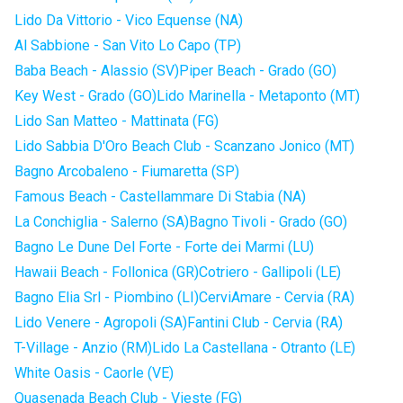
Lido Da Vittorio - Vico Equense (NA)
Al Sabbione - San Vito Lo Capo (TP)
Baba Beach - Alassio (SV)
Piper Beach - Grado (GO)
Key West - Grado (GO)
Lido Marinella - Metaponto (MT)
Lido San Matteo - Mattinata (FG)
Lido Sabbia D'Oro Beach Club - Scanzano Jonico (MT)
Bagno Arcobaleno - Fiumaretta (SP)
Famous Beach - Castellammare Di Stabia (NA)
La Conchiglia - Salerno (SA)
Bagno Tivoli - Grado (GO)
Bagno Le Dune Del Forte - Forte dei Marmi (LU)
Hawaii Beach - Follonica (GR)
Cotriero - Gallipoli (LE)
Bagno Elia Srl - Piombino (LI)
CerviAmare - Cervia (RA)
Lido Venere - Agropoli (SA)
Fantini Club - Cervia (RA)
T-Village - Anzio (RM)
Lido La Castellana - Otranto (LE)
White Oasis - Caorle (VE)
Quasenada Beach Club - Vieste (FG)