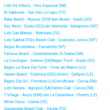
Lido Da Vittorio - Vico Equense (NA)
Al Sabbione - San Vito Lo Capo (TP)
Baba Beach - Alassio (SV)
Piper Beach - Grado (GO)
Key West - Grado (GO)
Lido Marinella - Metaponto (MT)
Lido San Matteo - Mattinata (FG)
Lido Sabbia D'Oro Beach Club - Scanzano Jonico (MT)
Bagno Arcobaleno - Fiumaretta (SP)
Famous Beach - Castellammare Di Stabia (NA)
La Conchiglia - Salerno (SA)
Bagno Tivoli - Grado (GO)
Bagno Le Dune Del Forte - Forte dei Marmi (LU)
Hawaii Beach - Follonica (GR)
Cotriero - Gallipoli (LE)
Bagno Elia Srl - Piombino (LI)
CerviAmare - Cervia (RA)
Lido Venere - Agropoli (SA)
Fantini Club - Cervia (RA)
T-Village - Anzio (RM)
Lido La Castellana - Otranto (LE)
White Oasis - Caorle (VE)
Quasenada Beach Club - Vieste (FG)