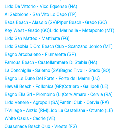
Lido Da Vittorio - Vico Equense (NA)
Al Sabbione - San Vito Lo Capo (TP)
Baba Beach - Alassio (SV)
Piper Beach - Grado (GO)
Key West - Grado (GO)
Lido Marinella - Metaponto (MT)
Lido San Matteo - Mattinata (FG)
Lido Sabbia D'Oro Beach Club - Scanzano Jonico (MT)
Bagno Arcobaleno - Fiumaretta (SP)
Famous Beach - Castellammare Di Stabia (NA)
La Conchiglia - Salerno (SA)
Bagno Tivoli - Grado (GO)
Bagno Le Dune Del Forte - Forte dei Marmi (LU)
Hawaii Beach - Follonica (GR)
Cotriero - Gallipoli (LE)
Bagno Elia Srl - Piombino (LI)
CerviAmare - Cervia (RA)
Lido Venere - Agropoli (SA)
Fantini Club - Cervia (RA)
T-Village - Anzio (RM)
Lido La Castellana - Otranto (LE)
White Oasis - Caorle (VE)
Quasenada Beach Club - Vieste (FG)