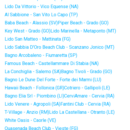
Lido Da Vittorio - Vico Equense (NA)
Al Sabbione - San Vito Lo Capo (TP)
Baba Beach - Alassio (SV)
Piper Beach - Grado (GO)
Key West - Grado (GO)
Lido Marinella - Metaponto (MT)
Lido San Matteo - Mattinata (FG)
Lido Sabbia D'Oro Beach Club - Scanzano Jonico (MT)
Bagno Arcobaleno - Fiumaretta (SP)
Famous Beach - Castellammare Di Stabia (NA)
La Conchiglia - Salerno (SA)
Bagno Tivoli - Grado (GO)
Bagno Le Dune Del Forte - Forte dei Marmi (LU)
Hawaii Beach - Follonica (GR)
Cotriero - Gallipoli (LE)
Bagno Elia Srl - Piombino (LI)
CerviAmare - Cervia (RA)
Lido Venere - Agropoli (SA)
Fantini Club - Cervia (RA)
T-Village - Anzio (RM)
Lido La Castellana - Otranto (LE)
White Oasis - Caorle (VE)
Quasenada Beach Club - Vieste (FG)