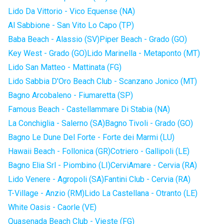
Lido Da Vittorio - Vico Equense (NA)
Al Sabbione - San Vito Lo Capo (TP)
Baba Beach - Alassio (SV)
Piper Beach - Grado (GO)
Key West - Grado (GO)
Lido Marinella - Metaponto (MT)
Lido San Matteo - Mattinata (FG)
Lido Sabbia D'Oro Beach Club - Scanzano Jonico (MT)
Bagno Arcobaleno - Fiumaretta (SP)
Famous Beach - Castellammare Di Stabia (NA)
La Conchiglia - Salerno (SA)
Bagno Tivoli - Grado (GO)
Bagno Le Dune Del Forte - Forte dei Marmi (LU)
Hawaii Beach - Follonica (GR)
Cotriero - Gallipoli (LE)
Bagno Elia Srl - Piombino (LI)
CerviAmare - Cervia (RA)
Lido Venere - Agropoli (SA)
Fantini Club - Cervia (RA)
T-Village - Anzio (RM)
Lido La Castellana - Otranto (LE)
White Oasis - Caorle (VE)
Quasenada Beach Club - Vieste (FG)