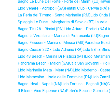
Bagno Le Dune Del Forte - Forte dei Marmi (LU)
Hawaii
Lido Venere - Agropoli (SA)
Fantini Club - Cervia (RA)
T
La Perla del Tirreno - Santa Marinella (RM)
Lido Onda B
Spiaggia Le Dune - Margherita di Savoia (BT)
La Vela -
Bagno Tiki 26 - Rimini (RN)
Lido Arturo - Portici (NA)
Li
Bagno la Versiliana - Marina di Pietrasanta (LU)
Bagno 
Bagno Fassoni - Marina di Massa (MS)
Paradise Beach
Bagno Caesar 222 - Lido Adriano (RA)
Lido Bahia Blanc
Lido 48 Beach - Marina Di Pisticci (MT)
Lido Metamare
Panorama Beach - Maiori (SA)
Cala San Giovanni - Pol
Lido Marinella Meta - Meta (NA)
Lido Moderno - Caste
Lido Maracaibo - Isola delle Femmine (PA)
Lido Zanzi
Bagno Ideal - Napoli (NA)
Lido Fortuna - Bagnoli (NA)
G
Il Bikini - Vico Equense (NA)
Peter's Beach - Sorrento 