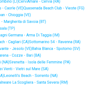
iombino (LI)
CerviAmare - Cervia (RA)
 - Caorle (VE)
Quasenada Beach Club - Vieste (FG)
an - Chioggia (VE)
 - Margherita di Savoia (BT)
sala (TP)
agni Germana - Arma Di Taggia (IM)
ch - Cagliari (CA)
Sottomarino 54 - Ravenna (RA)
vante - Jesolo (VE)
Bahia Blanca - Spotorno (SV)
arena - Cozze - Bari (BA)
i (NA)
Sirenetta - Isola delle Femmine (PA)
i Venti - Vietri sul Mare (SA)
NA)
Leonelli's Beach - Sorrento (NA)
alneare La Scogliera - Santa Severa (RM)