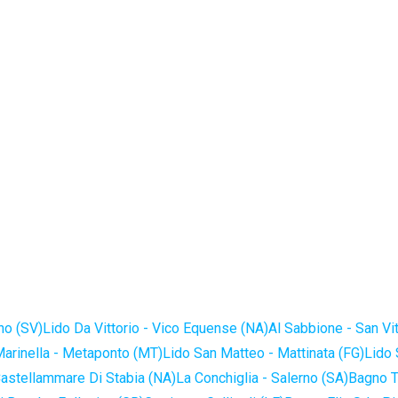
no (SV)
Lido Da Vittorio - Vico Equense (NA)
Al Sabbione - San Vi
Marinella - Metaponto (MT)
Lido San Matteo - Mattinata (FG)
Lido 
astellammare Di Stabia (NA)
La Conchiglia - Salerno (SA)
Bagno T