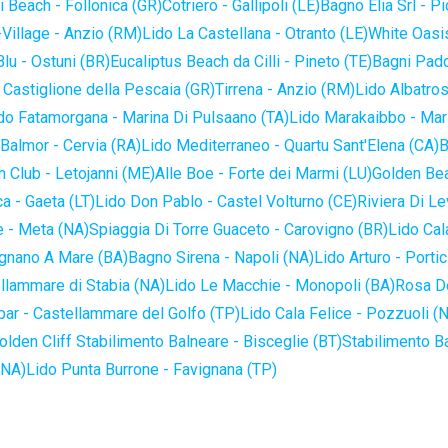
 Beach - Follonica (GR)
Cotriero - Gallipoli (LE)
Bagno Elia Srl - P
-Village - Anzio (RM)
Lido La Castellana - Otranto (LE)
White Oasis
lu - Ostuni (BR)
Eucaliptus Beach da Cilli - Pineto (TE)
Bagni Pado
 Castiglione della Pescaia (GR)
Tirrena - Anzio (RM)
Lido Albatros
do Fatamorgana - Marina Di Pulsaano (TA)
Lido Marakaibbo - Mar
Balmor - Cervia (RA)
Lido Mediterraneo - Quartu Sant'Elena (CA)
B
 Club - Letojanni (ME)
Alle Boe - Forte dei Marmi (LU)
Golden Bea
a - Gaeta (LT)
Lido Don Pablo - Castel Volturno (CE)
Riviera Di Le
 - Meta (NA)
Spiaggia Di Torre Guaceto - Carovigno (BR)
Lido Cal
ignano A Mare (BA)
Bagno Sirena - Napoli (NA)
Lido Arturo - Portic
llammare di Stabia (NA)
Lido Le Macchie - Monopoli (BA)
Rosa De
bar - Castellammare del Golfo (TP)
Lido Cala Felice - Pozzuoli (
olden Cliff Stabilimento Balneare - Bisceglie (BT)
Stabilimento B
(NA)
Lido Punta Burrone - Favignana (TP)