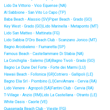
Lido Da Vittorio - Vico Equense (NA)
Al Sabbione - San Vito Lo Capo (TP)
Baba Beach - Alassio (SV)
Piper Beach - Grado (GO)
Key West - Grado (GO)
Lido Marinella - Metaponto (MT)
Lido San Matteo - Mattinata (FG)
Lido Sabbia D'Oro Beach Club - Scanzano Jonico (MT)
Bagno Arcobaleno - Fiumaretta (SP)
Famous Beach - Castellammare Di Stabia (NA)
La Conchiglia - Salerno (SA)
Bagno Tivoli - Grado (GO)
Bagno Le Dune Del Forte - Forte dei Marmi (LU)
Hawaii Beach - Follonica (GR)
Cotriero - Gallipoli (LE)
Bagno Elia Srl - Piombino (LI)
CerviAmare - Cervia (RA)
Lido Venere - Agropoli (SA)
Fantini Club - Cervia (RA)
T-Village - Anzio (RM)
Lido La Castellana - Otranto (LE)
White Oasis - Caorle (VE)
Quasenada Beach Club - Vieste (FG)