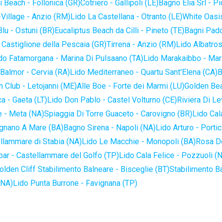
 Beach - Follonica (GR)
Cotriero - Gallipoli (LE)
Bagno Elia Srl - P
-Village - Anzio (RM)
Lido La Castellana - Otranto (LE)
White Oasis
lu - Ostuni (BR)
Eucaliptus Beach da Cilli - Pineto (TE)
Bagni Pado
 Castiglione della Pescaia (GR)
Tirrena - Anzio (RM)
Lido Albatros
do Fatamorgana - Marina Di Pulsaano (TA)
Lido Marakaibbo - Mar
Balmor - Cervia (RA)
Lido Mediterraneo - Quartu Sant'Elena (CA)
B
 Club - Letojanni (ME)
Alle Boe - Forte dei Marmi (LU)
Golden Bea
a - Gaeta (LT)
Lido Don Pablo - Castel Volturno (CE)
Riviera Di Le
 - Meta (NA)
Spiaggia Di Torre Guaceto - Carovigno (BR)
Lido Cal
ignano A Mare (BA)
Bagno Sirena - Napoli (NA)
Lido Arturo - Portic
llammare di Stabia (NA)
Lido Le Macchie - Monopoli (BA)
Rosa De
bar - Castellammare del Golfo (TP)
Lido Cala Felice - Pozzuoli (
olden Cliff Stabilimento Balneare - Bisceglie (BT)
Stabilimento B
(NA)
Lido Punta Burrone - Favignana (TP)