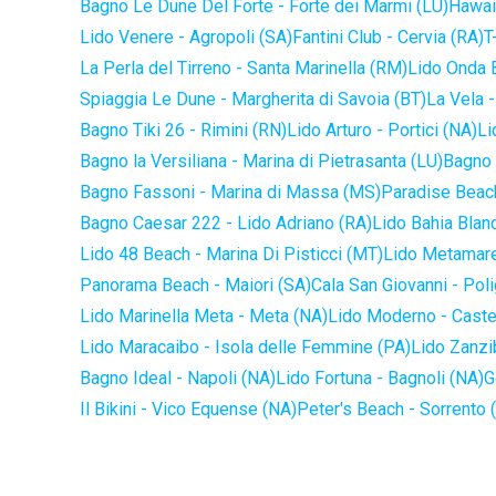
Bagno Le Dune Del Forte - Forte dei Marmi (LU)
Hawaii
Lido Venere - Agropoli (SA)
Fantini Club - Cervia (RA)
T
La Perla del Tirreno - Santa Marinella (RM)
Lido Onda B
Spiaggia Le Dune - Margherita di Savoia (BT)
La Vela -
Bagno Tiki 26 - Rimini (RN)
Lido Arturo - Portici (NA)
Li
Bagno la Versiliana - Marina di Pietrasanta (LU)
Bagno 
Bagno Fassoni - Marina di Massa (MS)
Paradise Beach
Bagno Caesar 222 - Lido Adriano (RA)
Lido Bahia Blanc
Lido 48 Beach - Marina Di Pisticci (MT)
Lido Metamare
Panorama Beach - Maiori (SA)
Cala San Giovanni - Pol
Lido Marinella Meta - Meta (NA)
Lido Moderno - Caste
Lido Maracaibo - Isola delle Femmine (PA)
Lido Zanzi
Bagno Ideal - Napoli (NA)
Lido Fortuna - Bagnoli (NA)
G
Il Bikini - Vico Equense (NA)
Peter's Beach - Sorrento 