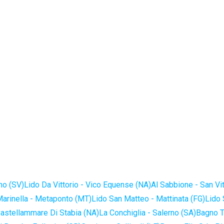
no (SV)
Lido Da Vittorio - Vico Equense (NA)
Al Sabbione - San Vi
Marinella - Metaponto (MT)
Lido San Matteo - Mattinata (FG)
Lido 
astellammare Di Stabia (NA)
La Conchiglia - Salerno (SA)
Bagno T