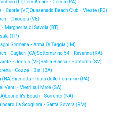
iombino (LI)
CerviAmare - Cervia (RA)
 - Caorle (VE)
Quasenada Beach Club - Vieste (FG)
an - Chioggia (VE)
 - Margherita di Savoia (BT)
sala (TP)
agni Germana - Arma Di Taggia (IM)
ch - Cagliari (CA)
Sottomarino 54 - Ravenna (RA)
vante - Jesolo (VE)
Bahia Blanca - Spotorno (SV)
arena - Cozze - Bari (BA)
i (NA)
Sirenetta - Isola delle Femmine (PA)
i Venti - Vietri sul Mare (SA)
NA)
Leonelli's Beach - Sorrento (NA)
alneare La Scogliera - Santa Severa (RM)