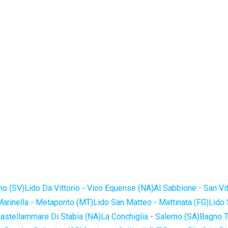
no (SV)
Lido Da Vittorio - Vico Equense (NA)
Al Sabbione - San Vi
Marinella - Metaponto (MT)
Lido San Matteo - Mattinata (FG)
Lido 
astellammare Di Stabia (NA)
La Conchiglia - Salerno (SA)
Bagno T