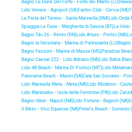
Bagno Le Dune Del Forte - Forte dei Marmi (LU)
Hawaii
Lido Venere - Agropoli (SA)
Fantini Club - Cervia (RA)
T
La Perla del Tirreno - Santa Marinella (RM)
Lido Onda B
Spiaggia Le Dune - Margherita di Savoia (BT)
La Vela -
Bagno Tiki 26 - Rimini (RN)
Lido Arturo - Portici (NA)
Li
Bagno la Versiliana - Marina di Pietrasanta (LU)
Bagno 
Bagno Fassoni - Marina di Massa (MS)
Paradise Beach
Bagno Caesar 222 - Lido Adriano (RA)
Lido Bahia Blanc
Lido 48 Beach - Marina Di Pisticci (MT)
Lido Metamare
Panorama Beach - Maiori (SA)
Cala San Giovanni - Pol
Lido Marinella Meta - Meta (NA)
Lido Moderno - Caste
Lido Maracaibo - Isola delle Femmine (PA)
Lido Zanzi
Bagno Ideal - Napoli (NA)
Lido Fortuna - Bagnoli (NA)
G
Il Bikini - Vico Equense (NA)
Peter's Beach - Sorrento 