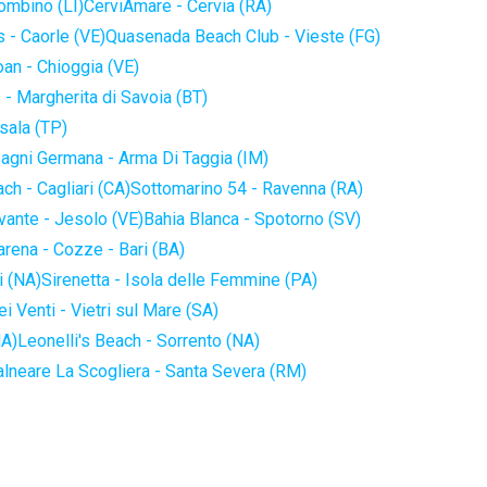
iombino (LI)
CerviAmare - Cervia (RA)
 - Caorle (VE)
Quasenada Beach Club - Vieste (FG)
an - Chioggia (VE)
 - Margherita di Savoia (BT)
sala (TP)
agni Germana - Arma Di Taggia (IM)
ch - Cagliari (CA)
Sottomarino 54 - Ravenna (RA)
vante - Jesolo (VE)
Bahia Blanca - Spotorno (SV)
arena - Cozze - Bari (BA)
i (NA)
Sirenetta - Isola delle Femmine (PA)
i Venti - Vietri sul Mare (SA)
NA)
Leonelli's Beach - Sorrento (NA)
alneare La Scogliera - Santa Severa (RM)