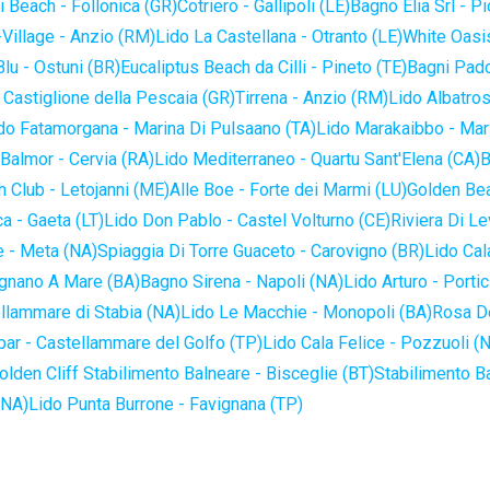
 Beach - Follonica (GR)
Cotriero - Gallipoli (LE)
Bagno Elia Srl - P
-Village - Anzio (RM)
Lido La Castellana - Otranto (LE)
White Oasis
lu - Ostuni (BR)
Eucaliptus Beach da Cilli - Pineto (TE)
Bagni Pado
 Castiglione della Pescaia (GR)
Tirrena - Anzio (RM)
Lido Albatros
do Fatamorgana - Marina Di Pulsaano (TA)
Lido Marakaibbo - Mar
Balmor - Cervia (RA)
Lido Mediterraneo - Quartu Sant'Elena (CA)
B
 Club - Letojanni (ME)
Alle Boe - Forte dei Marmi (LU)
Golden Bea
a - Gaeta (LT)
Lido Don Pablo - Castel Volturno (CE)
Riviera Di Le
 - Meta (NA)
Spiaggia Di Torre Guaceto - Carovigno (BR)
Lido Cal
ignano A Mare (BA)
Bagno Sirena - Napoli (NA)
Lido Arturo - Portic
llammare di Stabia (NA)
Lido Le Macchie - Monopoli (BA)
Rosa De
bar - Castellammare del Golfo (TP)
Lido Cala Felice - Pozzuoli (
olden Cliff Stabilimento Balneare - Bisceglie (BT)
Stabilimento B
(NA)
Lido Punta Burrone - Favignana (TP)