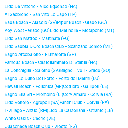
Lido Da Vittorio - Vico Equense (NA)
Al Sabbione - San Vito Lo Capo (TP)
Baba Beach - Alassio (SV)
Piper Beach - Grado (GO)
Key West - Grado (GO)
Lido Marinella - Metaponto (MT)
Lido San Matteo - Mattinata (FG)
Lido Sabbia D'Oro Beach Club - Scanzano Jonico (MT)
Bagno Arcobaleno - Fiumaretta (SP)
Famous Beach - Castellammare Di Stabia (NA)
La Conchiglia - Salerno (SA)
Bagno Tivoli - Grado (GO)
Bagno Le Dune Del Forte - Forte dei Marmi (LU)
Hawaii Beach - Follonica (GR)
Cotriero - Gallipoli (LE)
Bagno Elia Srl - Piombino (LI)
CerviAmare - Cervia (RA)
Lido Venere - Agropoli (SA)
Fantini Club - Cervia (RA)
T-Village - Anzio (RM)
Lido La Castellana - Otranto (LE)
White Oasis - Caorle (VE)
Quasenada Beach Club - Vieste (FG)