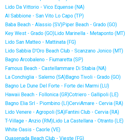
Lido Da Vittorio - Vico Equense (NA)
Al Sabbione - San Vito Lo Capo (TP)
Baba Beach - Alassio (SV)
Piper Beach - Grado (GO)
Key West - Grado (GO)
Lido Marinella - Metaponto (MT)
Lido San Matteo - Mattinata (FG)
Lido Sabbia D'Oro Beach Club - Scanzano Jonico (MT)
Bagno Arcobaleno - Fiumaretta (SP)
Famous Beach - Castellammare Di Stabia (NA)
La Conchiglia - Salerno (SA)
Bagno Tivoli - Grado (GO)
Bagno Le Dune Del Forte - Forte dei Marmi (LU)
Hawaii Beach - Follonica (GR)
Cotriero - Gallipoli (LE)
Bagno Elia Srl - Piombino (LI)
CerviAmare - Cervia (RA)
Lido Venere - Agropoli (SA)
Fantini Club - Cervia (RA)
T-Village - Anzio (RM)
Lido La Castellana - Otranto (LE)
White Oasis - Caorle (VE)
Quasenada Beach Club - Vieste (FG)