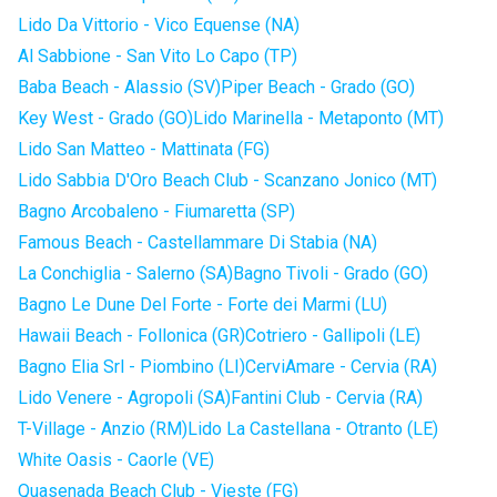
Lido Da Vittorio - Vico Equense (NA)
Al Sabbione - San Vito Lo Capo (TP)
Baba Beach - Alassio (SV)
Piper Beach - Grado (GO)
Key West - Grado (GO)
Lido Marinella - Metaponto (MT)
Lido San Matteo - Mattinata (FG)
Lido Sabbia D'Oro Beach Club - Scanzano Jonico (MT)
Bagno Arcobaleno - Fiumaretta (SP)
Famous Beach - Castellammare Di Stabia (NA)
La Conchiglia - Salerno (SA)
Bagno Tivoli - Grado (GO)
Bagno Le Dune Del Forte - Forte dei Marmi (LU)
Hawaii Beach - Follonica (GR)
Cotriero - Gallipoli (LE)
Bagno Elia Srl - Piombino (LI)
CerviAmare - Cervia (RA)
Lido Venere - Agropoli (SA)
Fantini Club - Cervia (RA)
T-Village - Anzio (RM)
Lido La Castellana - Otranto (LE)
White Oasis - Caorle (VE)
Quasenada Beach Club - Vieste (FG)