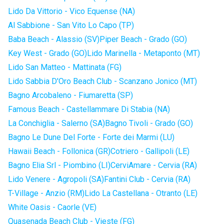
Lido Da Vittorio - Vico Equense (NA)
Al Sabbione - San Vito Lo Capo (TP)
Baba Beach - Alassio (SV)
Piper Beach - Grado (GO)
Key West - Grado (GO)
Lido Marinella - Metaponto (MT)
Lido San Matteo - Mattinata (FG)
Lido Sabbia D'Oro Beach Club - Scanzano Jonico (MT)
Bagno Arcobaleno - Fiumaretta (SP)
Famous Beach - Castellammare Di Stabia (NA)
La Conchiglia - Salerno (SA)
Bagno Tivoli - Grado (GO)
Bagno Le Dune Del Forte - Forte dei Marmi (LU)
Hawaii Beach - Follonica (GR)
Cotriero - Gallipoli (LE)
Bagno Elia Srl - Piombino (LI)
CerviAmare - Cervia (RA)
Lido Venere - Agropoli (SA)
Fantini Club - Cervia (RA)
T-Village - Anzio (RM)
Lido La Castellana - Otranto (LE)
White Oasis - Caorle (VE)
Quasenada Beach Club - Vieste (FG)