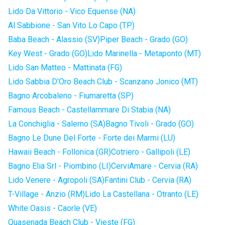
Lido Da Vittorio - Vico Equense (NA)
Al Sabbione - San Vito Lo Capo (TP)
Baba Beach - Alassio (SV)
Piper Beach - Grado (GO)
Key West - Grado (GO)
Lido Marinella - Metaponto (MT)
Lido San Matteo - Mattinata (FG)
Lido Sabbia D'Oro Beach Club - Scanzano Jonico (MT)
Bagno Arcobaleno - Fiumaretta (SP)
Famous Beach - Castellammare Di Stabia (NA)
La Conchiglia - Salerno (SA)
Bagno Tivoli - Grado (GO)
Bagno Le Dune Del Forte - Forte dei Marmi (LU)
Hawaii Beach - Follonica (GR)
Cotriero - Gallipoli (LE)
Bagno Elia Srl - Piombino (LI)
CerviAmare - Cervia (RA)
Lido Venere - Agropoli (SA)
Fantini Club - Cervia (RA)
T-Village - Anzio (RM)
Lido La Castellana - Otranto (LE)
White Oasis - Caorle (VE)
Quasenada Beach Club - Vieste (FG)