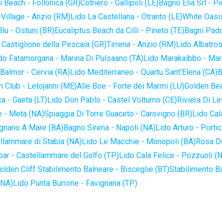
 Beach - Follonica (GR)
Cotriero - Gallipoli (LE)
Bagno Elia Srl - P
-Village - Anzio (RM)
Lido La Castellana - Otranto (LE)
White Oasis
lu - Ostuni (BR)
Eucaliptus Beach da Cilli - Pineto (TE)
Bagni Pado
 Castiglione della Pescaia (GR)
Tirrena - Anzio (RM)
Lido Albatros
do Fatamorgana - Marina Di Pulsaano (TA)
Lido Marakaibbo - Mar
Balmor - Cervia (RA)
Lido Mediterraneo - Quartu Sant'Elena (CA)
B
 Club - Letojanni (ME)
Alle Boe - Forte dei Marmi (LU)
Golden Bea
a - Gaeta (LT)
Lido Don Pablo - Castel Volturno (CE)
Riviera Di Le
 - Meta (NA)
Spiaggia Di Torre Guaceto - Carovigno (BR)
Lido Cal
ignano A Mare (BA)
Bagno Sirena - Napoli (NA)
Lido Arturo - Portic
llammare di Stabia (NA)
Lido Le Macchie - Monopoli (BA)
Rosa De
bar - Castellammare del Golfo (TP)
Lido Cala Felice - Pozzuoli (
olden Cliff Stabilimento Balneare - Bisceglie (BT)
Stabilimento B
(NA)
Lido Punta Burrone - Favignana (TP)