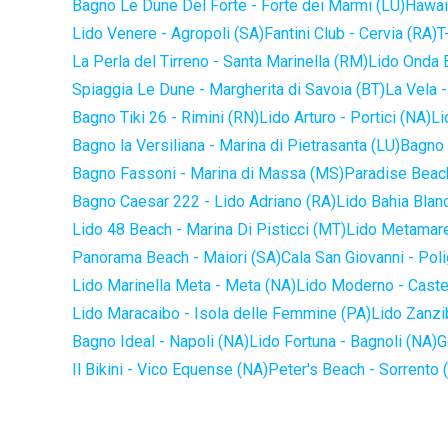
Bagno Le Dune Del Forte - Forte dei Marmi (LU)
Hawaii
Lido Venere - Agropoli (SA)
Fantini Club - Cervia (RA)
T
La Perla del Tirreno - Santa Marinella (RM)
Lido Onda B
Spiaggia Le Dune - Margherita di Savoia (BT)
La Vela -
Bagno Tiki 26 - Rimini (RN)
Lido Arturo - Portici (NA)
Li
Bagno la Versiliana - Marina di Pietrasanta (LU)
Bagno 
Bagno Fassoni - Marina di Massa (MS)
Paradise Beach
Bagno Caesar 222 - Lido Adriano (RA)
Lido Bahia Blanc
Lido 48 Beach - Marina Di Pisticci (MT)
Lido Metamare
Panorama Beach - Maiori (SA)
Cala San Giovanni - Pol
Lido Marinella Meta - Meta (NA)
Lido Moderno - Caste
Lido Maracaibo - Isola delle Femmine (PA)
Lido Zanzi
Bagno Ideal - Napoli (NA)
Lido Fortuna - Bagnoli (NA)
G
Il Bikini - Vico Equense (NA)
Peter's Beach - Sorrento 