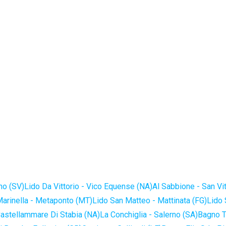
no (SV)
Lido Da Vittorio - Vico Equense (NA)
Al Sabbione - San Vi
Marinella - Metaponto (MT)
Lido San Matteo - Mattinata (FG)
Lido 
astellammare Di Stabia (NA)
La Conchiglia - Salerno (SA)
Bagno T