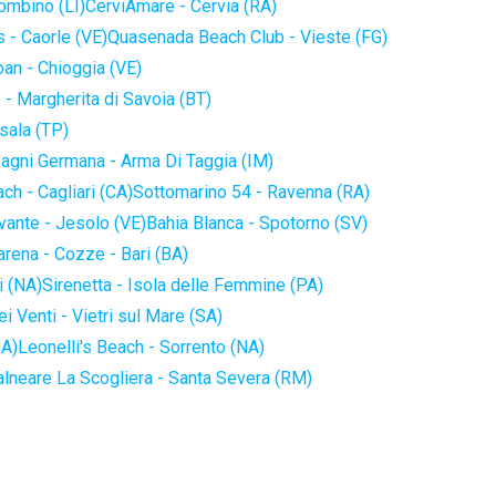
iombino (LI)
CerviAmare - Cervia (RA)
 - Caorle (VE)
Quasenada Beach Club - Vieste (FG)
an - Chioggia (VE)
 - Margherita di Savoia (BT)
sala (TP)
agni Germana - Arma Di Taggia (IM)
ch - Cagliari (CA)
Sottomarino 54 - Ravenna (RA)
vante - Jesolo (VE)
Bahia Blanca - Spotorno (SV)
arena - Cozze - Bari (BA)
i (NA)
Sirenetta - Isola delle Femmine (PA)
i Venti - Vietri sul Mare (SA)
NA)
Leonelli's Beach - Sorrento (NA)
alneare La Scogliera - Santa Severa (RM)