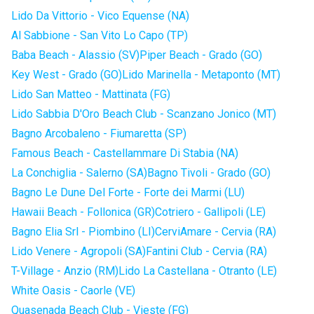
Lido Da Vittorio - Vico Equense (NA)
Al Sabbione - San Vito Lo Capo (TP)
Baba Beach - Alassio (SV)
Piper Beach - Grado (GO)
Key West - Grado (GO)
Lido Marinella - Metaponto (MT)
Lido San Matteo - Mattinata (FG)
Lido Sabbia D'Oro Beach Club - Scanzano Jonico (MT)
Bagno Arcobaleno - Fiumaretta (SP)
Famous Beach - Castellammare Di Stabia (NA)
La Conchiglia - Salerno (SA)
Bagno Tivoli - Grado (GO)
Bagno Le Dune Del Forte - Forte dei Marmi (LU)
Hawaii Beach - Follonica (GR)
Cotriero - Gallipoli (LE)
Bagno Elia Srl - Piombino (LI)
CerviAmare - Cervia (RA)
Lido Venere - Agropoli (SA)
Fantini Club - Cervia (RA)
T-Village - Anzio (RM)
Lido La Castellana - Otranto (LE)
White Oasis - Caorle (VE)
Quasenada Beach Club - Vieste (FG)