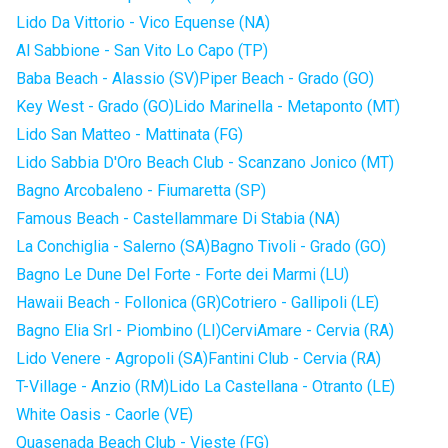
Lido Da Vittorio - Vico Equense (NA)
Al Sabbione - San Vito Lo Capo (TP)
Baba Beach - Alassio (SV)
Piper Beach - Grado (GO)
Key West - Grado (GO)
Lido Marinella - Metaponto (MT)
Lido San Matteo - Mattinata (FG)
Lido Sabbia D'Oro Beach Club - Scanzano Jonico (MT)
Bagno Arcobaleno - Fiumaretta (SP)
Famous Beach - Castellammare Di Stabia (NA)
La Conchiglia - Salerno (SA)
Bagno Tivoli - Grado (GO)
Bagno Le Dune Del Forte - Forte dei Marmi (LU)
Hawaii Beach - Follonica (GR)
Cotriero - Gallipoli (LE)
Bagno Elia Srl - Piombino (LI)
CerviAmare - Cervia (RA)
Lido Venere - Agropoli (SA)
Fantini Club - Cervia (RA)
T-Village - Anzio (RM)
Lido La Castellana - Otranto (LE)
White Oasis - Caorle (VE)
Quasenada Beach Club - Vieste (FG)