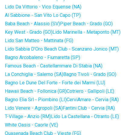
Lido Da Vittorio - Vico Equense (NA)
Al Sabbione - San Vito Lo Capo (TP)
Baba Beach - Alassio (SV)
Piper Beach - Grado (GO)
Key West - Grado (GO)
Lido Marinella - Metaponto (MT)
Lido San Matteo - Mattinata (FG)
Lido Sabbia D'Oro Beach Club - Scanzano Jonico (MT)
Bagno Arcobaleno - Fiumaretta (SP)
Famous Beach - Castellammare Di Stabia (NA)
La Conchiglia - Salerno (SA)
Bagno Tivoli - Grado (GO)
Bagno Le Dune Del Forte - Forte dei Marmi (LU)
Hawaii Beach - Follonica (GR)
Cotriero - Gallipoli (LE)
Bagno Elia Srl - Piombino (LI)
CerviAmare - Cervia (RA)
Lido Venere - Agropoli (SA)
Fantini Club - Cervia (RA)
T-Village - Anzio (RM)
Lido La Castellana - Otranto (LE)
White Oasis - Caorle (VE)
Quasenada Beach Club - Vieste (FG)