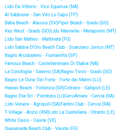
Lido Da Vittorio - Vico Equense (NA)
Al Sabbione - San Vito Lo Capo (TP)
Baba Beach - Alassio (SV)
Piper Beach - Grado (GO)
Key West - Grado (GO)
Lido Marinella - Metaponto (MT)
Lido San Matteo - Mattinata (FG)
Lido Sabbia D'Oro Beach Club - Scanzano Jonico (MT)
Bagno Arcobaleno - Fiumaretta (SP)
Famous Beach - Castellammare Di Stabia (NA)
La Conchiglia - Salerno (SA)
Bagno Tivoli - Grado (GO)
Bagno Le Dune Del Forte - Forte dei Marmi (LU)
Hawaii Beach - Follonica (GR)
Cotriero - Gallipoli (LE)
Bagno Elia Srl - Piombino (LI)
CerviAmare - Cervia (RA)
Lido Venere - Agropoli (SA)
Fantini Club - Cervia (RA)
T-Village - Anzio (RM)
Lido La Castellana - Otranto (LE)
White Oasis - Caorle (VE)
Quasenada Beach Club - Vieste (FG)