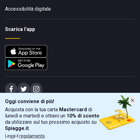
Accessibilità digitale
Scarica l'app
Oggi conviene di più!
Spiagge Srl - Sede legale: Via Marecchiese 48, 47923 Rimini (RN), IT -
Acquista con la tua carta
Mastercard
di
capitale sociale Euro 31245,57 - Iscritta al registro delle imprese di Rimini
lunedì e martedì e ottieni un
10% di sconto
Sede operativa: Via Flaminia 180, 47924 Rimini (RN), IT
-
+39 0541 772375
-
info@spiagge.it
- p.i./c.f. 04536640404
da utilizzare sul tuo prossimo acquisto su
Spiagge.it
.
Mappa
Filtra
©
2026
Spiagge Srl. Tutti i diritti riservati.
Leggi il
regolamento