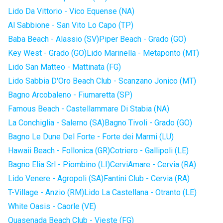
Lido Da Vittorio - Vico Equense (NA)
Al Sabbione - San Vito Lo Capo (TP)
Baba Beach - Alassio (SV)
Piper Beach - Grado (GO)
Key West - Grado (GO)
Lido Marinella - Metaponto (MT)
Lido San Matteo - Mattinata (FG)
Lido Sabbia D'Oro Beach Club - Scanzano Jonico (MT)
Bagno Arcobaleno - Fiumaretta (SP)
Famous Beach - Castellammare Di Stabia (NA)
La Conchiglia - Salerno (SA)
Bagno Tivoli - Grado (GO)
Bagno Le Dune Del Forte - Forte dei Marmi (LU)
Hawaii Beach - Follonica (GR)
Cotriero - Gallipoli (LE)
Bagno Elia Srl - Piombino (LI)
CerviAmare - Cervia (RA)
Lido Venere - Agropoli (SA)
Fantini Club - Cervia (RA)
T-Village - Anzio (RM)
Lido La Castellana - Otranto (LE)
White Oasis - Caorle (VE)
Quasenada Beach Club - Vieste (FG)