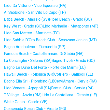
Lido Da Vittorio - Vico Equense (NA)
Al Sabbione - San Vito Lo Capo (TP)
Baba Beach - Alassio (SV)
Piper Beach - Grado (GO)
Key West - Grado (GO)
Lido Marinella - Metaponto (MT)
Lido San Matteo - Mattinata (FG)
Lido Sabbia D'Oro Beach Club - Scanzano Jonico (MT)
Bagno Arcobaleno - Fiumaretta (SP)
Famous Beach - Castellammare Di Stabia (NA)
La Conchiglia - Salerno (SA)
Bagno Tivoli - Grado (GO)
Bagno Le Dune Del Forte - Forte dei Marmi (LU)
Hawaii Beach - Follonica (GR)
Cotriero - Gallipoli (LE)
Bagno Elia Srl - Piombino (LI)
CerviAmare - Cervia (RA)
Lido Venere - Agropoli (SA)
Fantini Club - Cervia (RA)
T-Village - Anzio (RM)
Lido La Castellana - Otranto (LE)
White Oasis - Caorle (VE)
Quasenada Beach Club - Vieste (FG)