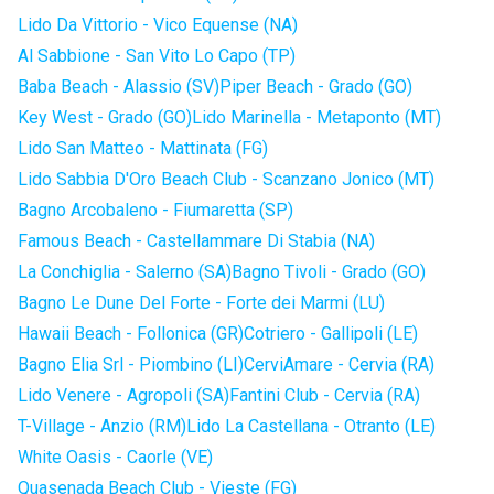
Lido Da Vittorio - Vico Equense (NA)
Al Sabbione - San Vito Lo Capo (TP)
Baba Beach - Alassio (SV)
Piper Beach - Grado (GO)
Key West - Grado (GO)
Lido Marinella - Metaponto (MT)
Lido San Matteo - Mattinata (FG)
Lido Sabbia D'Oro Beach Club - Scanzano Jonico (MT)
Bagno Arcobaleno - Fiumaretta (SP)
Famous Beach - Castellammare Di Stabia (NA)
La Conchiglia - Salerno (SA)
Bagno Tivoli - Grado (GO)
Bagno Le Dune Del Forte - Forte dei Marmi (LU)
Hawaii Beach - Follonica (GR)
Cotriero - Gallipoli (LE)
Bagno Elia Srl - Piombino (LI)
CerviAmare - Cervia (RA)
Lido Venere - Agropoli (SA)
Fantini Club - Cervia (RA)
T-Village - Anzio (RM)
Lido La Castellana - Otranto (LE)
White Oasis - Caorle (VE)
Quasenada Beach Club - Vieste (FG)