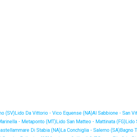
no (SV)
Lido Da Vittorio - Vico Equense (NA)
Al Sabbione - San Vi
Marinella - Metaponto (MT)
Lido San Matteo - Mattinata (FG)
Lido 
astellammare Di Stabia (NA)
La Conchiglia - Salerno (SA)
Bagno T