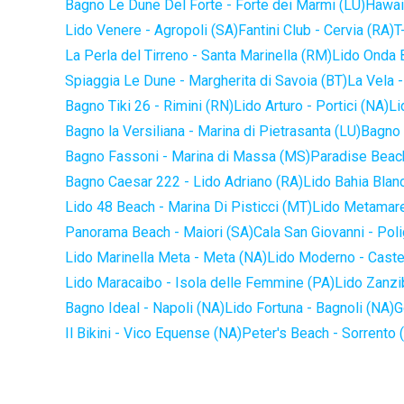
Bagno Le Dune Del Forte - Forte dei Marmi (LU)
Hawaii
Lido Venere - Agropoli (SA)
Fantini Club - Cervia (RA)
T
La Perla del Tirreno - Santa Marinella (RM)
Lido Onda B
Spiaggia Le Dune - Margherita di Savoia (BT)
La Vela -
Bagno Tiki 26 - Rimini (RN)
Lido Arturo - Portici (NA)
Li
Bagno la Versiliana - Marina di Pietrasanta (LU)
Bagno 
Bagno Fassoni - Marina di Massa (MS)
Paradise Beach
Bagno Caesar 222 - Lido Adriano (RA)
Lido Bahia Blanc
Lido 48 Beach - Marina Di Pisticci (MT)
Lido Metamare
Panorama Beach - Maiori (SA)
Cala San Giovanni - Pol
Lido Marinella Meta - Meta (NA)
Lido Moderno - Caste
Lido Maracaibo - Isola delle Femmine (PA)
Lido Zanzi
Bagno Ideal - Napoli (NA)
Lido Fortuna - Bagnoli (NA)
G
Il Bikini - Vico Equense (NA)
Peter's Beach - Sorrento 