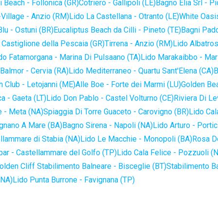
 Beach - Follonica (GR)
Cotriero - Gallipoli (LE)
Bagno Elia Srl - P
-Village - Anzio (RM)
Lido La Castellana - Otranto (LE)
White Oasis
lu - Ostuni (BR)
Eucaliptus Beach da Cilli - Pineto (TE)
Bagni Pado
 Castiglione della Pescaia (GR)
Tirrena - Anzio (RM)
Lido Albatros
do Fatamorgana - Marina Di Pulsaano (TA)
Lido Marakaibbo - Mar
Balmor - Cervia (RA)
Lido Mediterraneo - Quartu Sant'Elena (CA)
B
 Club - Letojanni (ME)
Alle Boe - Forte dei Marmi (LU)
Golden Bea
a - Gaeta (LT)
Lido Don Pablo - Castel Volturno (CE)
Riviera Di Le
 - Meta (NA)
Spiaggia Di Torre Guaceto - Carovigno (BR)
Lido Cal
ignano A Mare (BA)
Bagno Sirena - Napoli (NA)
Lido Arturo - Portic
llammare di Stabia (NA)
Lido Le Macchie - Monopoli (BA)
Rosa De
bar - Castellammare del Golfo (TP)
Lido Cala Felice - Pozzuoli (
olden Cliff Stabilimento Balneare - Bisceglie (BT)
Stabilimento B
(NA)
Lido Punta Burrone - Favignana (TP)