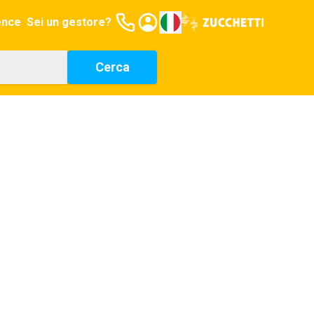
ence
Sei un gestore?
Cerca