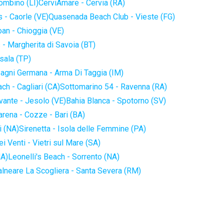
iombino (LI)
CerviAmare - Cervia (RA)
 - Caorle (VE)
Quasenada Beach Club - Vieste (FG)
an - Chioggia (VE)
 - Margherita di Savoia (BT)
sala (TP)
agni Germana - Arma Di Taggia (IM)
ch - Cagliari (CA)
Sottomarino 54 - Ravenna (RA)
vante - Jesolo (VE)
Bahia Blanca - Spotorno (SV)
arena - Cozze - Bari (BA)
i (NA)
Sirenetta - Isola delle Femmine (PA)
i Venti - Vietri sul Mare (SA)
NA)
Leonelli's Beach - Sorrento (NA)
alneare La Scogliera - Santa Severa (RM)