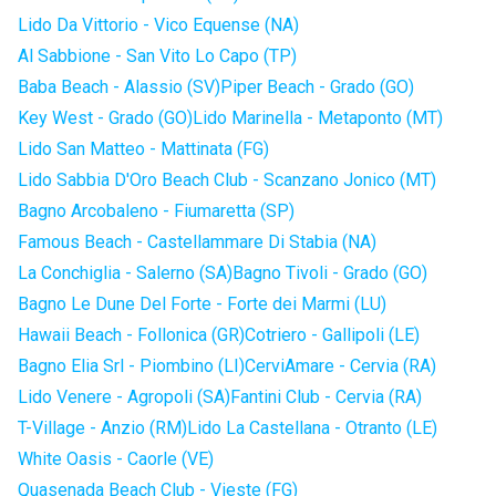
Lido Da Vittorio - Vico Equense (NA)
Al Sabbione - San Vito Lo Capo (TP)
Baba Beach - Alassio (SV)
Piper Beach - Grado (GO)
Key West - Grado (GO)
Lido Marinella - Metaponto (MT)
Lido San Matteo - Mattinata (FG)
Lido Sabbia D'Oro Beach Club - Scanzano Jonico (MT)
Bagno Arcobaleno - Fiumaretta (SP)
Famous Beach - Castellammare Di Stabia (NA)
La Conchiglia - Salerno (SA)
Bagno Tivoli - Grado (GO)
Bagno Le Dune Del Forte - Forte dei Marmi (LU)
Hawaii Beach - Follonica (GR)
Cotriero - Gallipoli (LE)
Bagno Elia Srl - Piombino (LI)
CerviAmare - Cervia (RA)
Lido Venere - Agropoli (SA)
Fantini Club - Cervia (RA)
T-Village - Anzio (RM)
Lido La Castellana - Otranto (LE)
White Oasis - Caorle (VE)
Quasenada Beach Club - Vieste (FG)