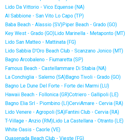
Lido Da Vittorio - Vico Equense (NA)
Al Sabbione - San Vito Lo Capo (TP)
Baba Beach - Alassio (SV)
Piper Beach - Grado (GO)
Key West - Grado (GO)
Lido Marinella - Metaponto (MT)
Lido San Matteo - Mattinata (FG)
Lido Sabbia D'Oro Beach Club - Scanzano Jonico (MT)
Bagno Arcobaleno - Fiumaretta (SP)
Famous Beach - Castellammare Di Stabia (NA)
La Conchiglia - Salerno (SA)
Bagno Tivoli - Grado (GO)
Bagno Le Dune Del Forte - Forte dei Marmi (LU)
Hawaii Beach - Follonica (GR)
Cotriero - Gallipoli (LE)
Bagno Elia Srl - Piombino (LI)
CerviAmare - Cervia (RA)
Lido Venere - Agropoli (SA)
Fantini Club - Cervia (RA)
T-Village - Anzio (RM)
Lido La Castellana - Otranto (LE)
White Oasis - Caorle (VE)
Quasenada Beach Club - Vieste (FG)