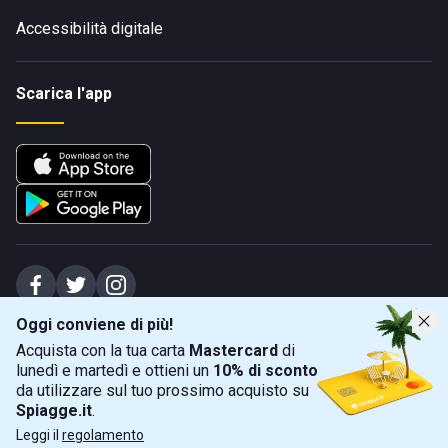
Accessibilità digitale
Scarica l'app
Oggi conviene di più!
Spiagge Srl - Sede legale: Via Marecchiese 48, 47923 Rimini (RN), IT -
Acquista con la tua carta
Mastercard
di
capitale sociale Euro 31245,57 - Iscritta al registro delle imprese di Rimini
lunedì e martedì e ottieni un
10% di sconto
Sede operativa: Via Flaminia 180, 47924 Rimini (RN), IT
-
+39 0541 772375
-
info@spiagge.it
- p.i./c.f. 04536640404
da utilizzare sul tuo prossimo acquisto su
Spiagge.it
.
Mappa
Filtra
©
2026
Spiagge Srl. Tutti i diritti riservati.
Leggi il
regolamento