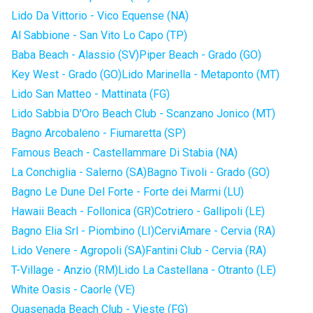
Lido Da Vittorio - Vico Equense (NA)
Al Sabbione - San Vito Lo Capo (TP)
Baba Beach - Alassio (SV)
Piper Beach - Grado (GO)
Key West - Grado (GO)
Lido Marinella - Metaponto (MT)
Lido San Matteo - Mattinata (FG)
Lido Sabbia D'Oro Beach Club - Scanzano Jonico (MT)
Bagno Arcobaleno - Fiumaretta (SP)
Famous Beach - Castellammare Di Stabia (NA)
La Conchiglia - Salerno (SA)
Bagno Tivoli - Grado (GO)
Bagno Le Dune Del Forte - Forte dei Marmi (LU)
Hawaii Beach - Follonica (GR)
Cotriero - Gallipoli (LE)
Bagno Elia Srl - Piombino (LI)
CerviAmare - Cervia (RA)
Lido Venere - Agropoli (SA)
Fantini Club - Cervia (RA)
T-Village - Anzio (RM)
Lido La Castellana - Otranto (LE)
White Oasis - Caorle (VE)
Quasenada Beach Club - Vieste (FG)