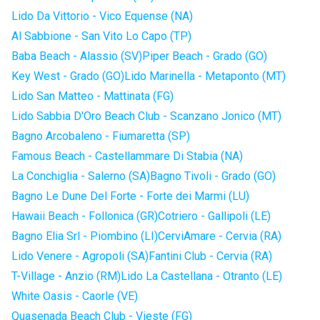
Lido Da Vittorio - Vico Equense (NA)
Al Sabbione - San Vito Lo Capo (TP)
Baba Beach - Alassio (SV)
Piper Beach - Grado (GO)
Key West - Grado (GO)
Lido Marinella - Metaponto (MT)
Lido San Matteo - Mattinata (FG)
Lido Sabbia D'Oro Beach Club - Scanzano Jonico (MT)
Bagno Arcobaleno - Fiumaretta (SP)
Famous Beach - Castellammare Di Stabia (NA)
La Conchiglia - Salerno (SA)
Bagno Tivoli - Grado (GO)
Bagno Le Dune Del Forte - Forte dei Marmi (LU)
Hawaii Beach - Follonica (GR)
Cotriero - Gallipoli (LE)
Bagno Elia Srl - Piombino (LI)
CerviAmare - Cervia (RA)
Lido Venere - Agropoli (SA)
Fantini Club - Cervia (RA)
T-Village - Anzio (RM)
Lido La Castellana - Otranto (LE)
White Oasis - Caorle (VE)
Quasenada Beach Club - Vieste (FG)