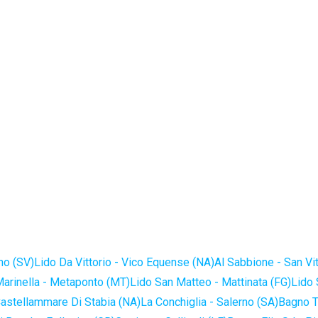
no (SV)
Lido Da Vittorio - Vico Equense (NA)
Al Sabbione - San Vi
Marinella - Metaponto (MT)
Lido San Matteo - Mattinata (FG)
Lido 
astellammare Di Stabia (NA)
La Conchiglia - Salerno (SA)
Bagno T