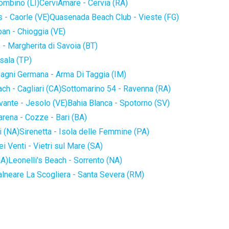
iombino (LI)
CerviAmare - Cervia (RA)
 - Caorle (VE)
Quasenada Beach Club - Vieste (FG)
an - Chioggia (VE)
 - Margherita di Savoia (BT)
sala (TP)
agni Germana - Arma Di Taggia (IM)
ch - Cagliari (CA)
Sottomarino 54 - Ravenna (RA)
vante - Jesolo (VE)
Bahia Blanca - Spotorno (SV)
arena - Cozze - Bari (BA)
i (NA)
Sirenetta - Isola delle Femmine (PA)
i Venti - Vietri sul Mare (SA)
NA)
Leonelli's Beach - Sorrento (NA)
alneare La Scogliera - Santa Severa (RM)