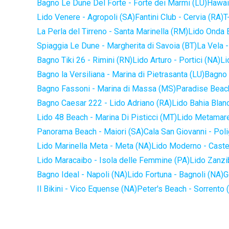
Bagno Le Dune Del Forte - Forte dei Marmi (LU)
Hawaii
Lido Venere - Agropoli (SA)
Fantini Club - Cervia (RA)
T
La Perla del Tirreno - Santa Marinella (RM)
Lido Onda B
Spiaggia Le Dune - Margherita di Savoia (BT)
La Vela -
Bagno Tiki 26 - Rimini (RN)
Lido Arturo - Portici (NA)
Li
Bagno la Versiliana - Marina di Pietrasanta (LU)
Bagno 
Bagno Fassoni - Marina di Massa (MS)
Paradise Beach
Bagno Caesar 222 - Lido Adriano (RA)
Lido Bahia Blanc
Lido 48 Beach - Marina Di Pisticci (MT)
Lido Metamare
Panorama Beach - Maiori (SA)
Cala San Giovanni - Pol
Lido Marinella Meta - Meta (NA)
Lido Moderno - Caste
Lido Maracaibo - Isola delle Femmine (PA)
Lido Zanzi
Bagno Ideal - Napoli (NA)
Lido Fortuna - Bagnoli (NA)
G
Il Bikini - Vico Equense (NA)
Peter's Beach - Sorrento 