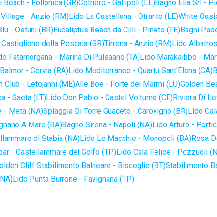
 Beach - Follonica (GR)
Cotriero - Gallipoli (LE)
Bagno Elia Srl - P
-Village - Anzio (RM)
Lido La Castellana - Otranto (LE)
White Oasis
lu - Ostuni (BR)
Eucaliptus Beach da Cilli - Pineto (TE)
Bagni Pado
 Castiglione della Pescaia (GR)
Tirrena - Anzio (RM)
Lido Albatros
do Fatamorgana - Marina Di Pulsaano (TA)
Lido Marakaibbo - Mar
Balmor - Cervia (RA)
Lido Mediterraneo - Quartu Sant'Elena (CA)
B
 Club - Letojanni (ME)
Alle Boe - Forte dei Marmi (LU)
Golden Bea
a - Gaeta (LT)
Lido Don Pablo - Castel Volturno (CE)
Riviera Di Le
 - Meta (NA)
Spiaggia Di Torre Guaceto - Carovigno (BR)
Lido Cal
ignano A Mare (BA)
Bagno Sirena - Napoli (NA)
Lido Arturo - Portic
llammare di Stabia (NA)
Lido Le Macchie - Monopoli (BA)
Rosa De
bar - Castellammare del Golfo (TP)
Lido Cala Felice - Pozzuoli (
olden Cliff Stabilimento Balneare - Bisceglie (BT)
Stabilimento B
(NA)
Lido Punta Burrone - Favignana (TP)