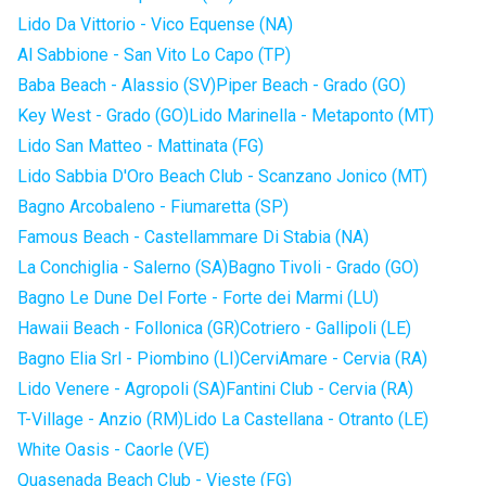
Lido Da Vittorio - Vico Equense (NA)
Al Sabbione - San Vito Lo Capo (TP)
Baba Beach - Alassio (SV)
Piper Beach - Grado (GO)
Key West - Grado (GO)
Lido Marinella - Metaponto (MT)
Lido San Matteo - Mattinata (FG)
Lido Sabbia D'Oro Beach Club - Scanzano Jonico (MT)
Bagno Arcobaleno - Fiumaretta (SP)
Famous Beach - Castellammare Di Stabia (NA)
La Conchiglia - Salerno (SA)
Bagno Tivoli - Grado (GO)
Bagno Le Dune Del Forte - Forte dei Marmi (LU)
Hawaii Beach - Follonica (GR)
Cotriero - Gallipoli (LE)
Bagno Elia Srl - Piombino (LI)
CerviAmare - Cervia (RA)
Lido Venere - Agropoli (SA)
Fantini Club - Cervia (RA)
T-Village - Anzio (RM)
Lido La Castellana - Otranto (LE)
White Oasis - Caorle (VE)
Quasenada Beach Club - Vieste (FG)