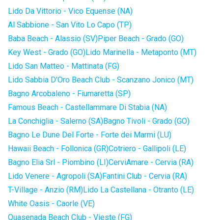
Lido Da Vittorio - Vico Equense (NA)
Al Sabbione - San Vito Lo Capo (TP)
Baba Beach - Alassio (SV)
Piper Beach - Grado (GO)
Key West - Grado (GO)
Lido Marinella - Metaponto (MT)
Lido San Matteo - Mattinata (FG)
Lido Sabbia D'Oro Beach Club - Scanzano Jonico (MT)
Bagno Arcobaleno - Fiumaretta (SP)
Famous Beach - Castellammare Di Stabia (NA)
La Conchiglia - Salerno (SA)
Bagno Tivoli - Grado (GO)
Bagno Le Dune Del Forte - Forte dei Marmi (LU)
Hawaii Beach - Follonica (GR)
Cotriero - Gallipoli (LE)
Bagno Elia Srl - Piombino (LI)
CerviAmare - Cervia (RA)
Lido Venere - Agropoli (SA)
Fantini Club - Cervia (RA)
T-Village - Anzio (RM)
Lido La Castellana - Otranto (LE)
White Oasis - Caorle (VE)
Quasenada Beach Club - Vieste (FG)