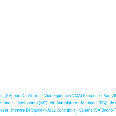
no (SV)
Lido Da Vittorio - Vico Equense (NA)
Al Sabbione - San Vi
Marinella - Metaponto (MT)
Lido San Matteo - Mattinata (FG)
Lido 
astellammare Di Stabia (NA)
La Conchiglia - Salerno (SA)
Bagno T