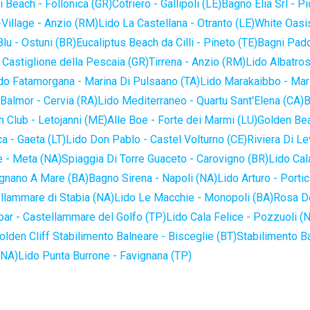
 Beach - Follonica (GR)
Cotriero - Gallipoli (LE)
Bagno Elia Srl - P
-Village - Anzio (RM)
Lido La Castellana - Otranto (LE)
White Oasis
lu - Ostuni (BR)
Eucaliptus Beach da Cilli - Pineto (TE)
Bagni Pado
 Castiglione della Pescaia (GR)
Tirrena - Anzio (RM)
Lido Albatros
do Fatamorgana - Marina Di Pulsaano (TA)
Lido Marakaibbo - Mar
Balmor - Cervia (RA)
Lido Mediterraneo - Quartu Sant'Elena (CA)
B
 Club - Letojanni (ME)
Alle Boe - Forte dei Marmi (LU)
Golden Bea
a - Gaeta (LT)
Lido Don Pablo - Castel Volturno (CE)
Riviera Di Le
 - Meta (NA)
Spiaggia Di Torre Guaceto - Carovigno (BR)
Lido Cal
ignano A Mare (BA)
Bagno Sirena - Napoli (NA)
Lido Arturo - Portic
llammare di Stabia (NA)
Lido Le Macchie - Monopoli (BA)
Rosa De
bar - Castellammare del Golfo (TP)
Lido Cala Felice - Pozzuoli (
olden Cliff Stabilimento Balneare - Bisceglie (BT)
Stabilimento B
(NA)
Lido Punta Burrone - Favignana (TP)