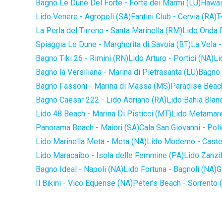
Bagno Le Dune Del Forte - Forte dei Marmi (LU)
Hawaii
Lido Venere - Agropoli (SA)
Fantini Club - Cervia (RA)
T
La Perla del Tirreno - Santa Marinella (RM)
Lido Onda B
Spiaggia Le Dune - Margherita di Savoia (BT)
La Vela -
Bagno Tiki 26 - Rimini (RN)
Lido Arturo - Portici (NA)
Li
Bagno la Versiliana - Marina di Pietrasanta (LU)
Bagno 
Bagno Fassoni - Marina di Massa (MS)
Paradise Beach
Bagno Caesar 222 - Lido Adriano (RA)
Lido Bahia Blanc
Lido 48 Beach - Marina Di Pisticci (MT)
Lido Metamare
Panorama Beach - Maiori (SA)
Cala San Giovanni - Pol
Lido Marinella Meta - Meta (NA)
Lido Moderno - Caste
Lido Maracaibo - Isola delle Femmine (PA)
Lido Zanzi
Bagno Ideal - Napoli (NA)
Lido Fortuna - Bagnoli (NA)
G
Il Bikini - Vico Equense (NA)
Peter's Beach - Sorrento 