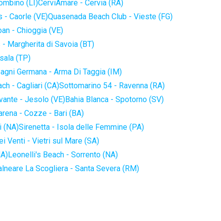
iombino (LI)
CerviAmare - Cervia (RA)
 - Caorle (VE)
Quasenada Beach Club - Vieste (FG)
an - Chioggia (VE)
 - Margherita di Savoia (BT)
sala (TP)
agni Germana - Arma Di Taggia (IM)
ch - Cagliari (CA)
Sottomarino 54 - Ravenna (RA)
vante - Jesolo (VE)
Bahia Blanca - Spotorno (SV)
arena - Cozze - Bari (BA)
i (NA)
Sirenetta - Isola delle Femmine (PA)
i Venti - Vietri sul Mare (SA)
NA)
Leonelli's Beach - Sorrento (NA)
alneare La Scogliera - Santa Severa (RM)