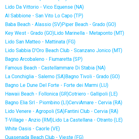
Lido Da Vittorio - Vico Equense (NA)
Al Sabbione - San Vito Lo Capo (TP)
Baba Beach - Alassio (SV)
Piper Beach - Grado (GO)
Key West - Grado (GO)
Lido Marinella - Metaponto (MT)
Lido San Matteo - Mattinata (FG)
Lido Sabbia D'Oro Beach Club - Scanzano Jonico (MT)
Bagno Arcobaleno - Fiumaretta (SP)
Famous Beach - Castellammare Di Stabia (NA)
La Conchiglia - Salerno (SA)
Bagno Tivoli - Grado (GO)
Bagno Le Dune Del Forte - Forte dei Marmi (LU)
Hawaii Beach - Follonica (GR)
Cotriero - Gallipoli (LE)
Bagno Elia Srl - Piombino (LI)
CerviAmare - Cervia (RA)
Lido Venere - Agropoli (SA)
Fantini Club - Cervia (RA)
T-Village - Anzio (RM)
Lido La Castellana - Otranto (LE)
White Oasis - Caorle (VE)
Quasenada Beach Club - Vieste (FG)