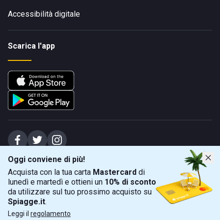
Accessibilità digitale
Scarica l'app
Oggi conviene di più!
Spiagge Srl - Sede legale: Via Marecchiese 48, 47923 Rimini (RN), IT -
Acquista con la tua carta
Mastercard
di
capitale sociale Euro 31245,57 - Iscritta al registro delle imprese di Rimini
lunedì e martedì e ottieni un
10% di sconto
Sede operativa: Via Flaminia 180, 47924 Rimini (RN), IT
-
+39 0541 772375
-
info@spiagge.it
- p.i./c.f. 04536640404
da utilizzare sul tuo prossimo acquisto su
Spiagge.it
.
Mappa
Filtra
©
2026
Spiagge Srl. Tutti i diritti riservati.
Leggi il
regolamento