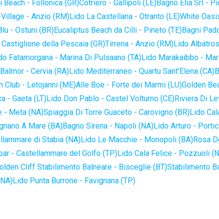
 Beach - Follonica (GR)
Cotriero - Gallipoli (LE)
Bagno Elia Srl - P
-Village - Anzio (RM)
Lido La Castellana - Otranto (LE)
White Oasis
lu - Ostuni (BR)
Eucaliptus Beach da Cilli - Pineto (TE)
Bagni Pado
 Castiglione della Pescaia (GR)
Tirrena - Anzio (RM)
Lido Albatros
do Fatamorgana - Marina Di Pulsaano (TA)
Lido Marakaibbo - Mar
Balmor - Cervia (RA)
Lido Mediterraneo - Quartu Sant'Elena (CA)
B
 Club - Letojanni (ME)
Alle Boe - Forte dei Marmi (LU)
Golden Bea
a - Gaeta (LT)
Lido Don Pablo - Castel Volturno (CE)
Riviera Di Le
 - Meta (NA)
Spiaggia Di Torre Guaceto - Carovigno (BR)
Lido Cal
ignano A Mare (BA)
Bagno Sirena - Napoli (NA)
Lido Arturo - Portic
llammare di Stabia (NA)
Lido Le Macchie - Monopoli (BA)
Rosa De
bar - Castellammare del Golfo (TP)
Lido Cala Felice - Pozzuoli (
olden Cliff Stabilimento Balneare - Bisceglie (BT)
Stabilimento B
(NA)
Lido Punta Burrone - Favignana (TP)