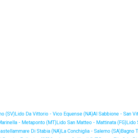
no (SV)
Lido Da Vittorio - Vico Equense (NA)
Al Sabbione - San Vi
Marinella - Metaponto (MT)
Lido San Matteo - Mattinata (FG)
Lido 
astellammare Di Stabia (NA)
La Conchiglia - Salerno (SA)
Bagno T