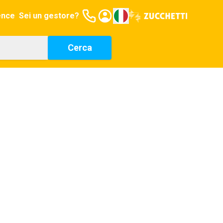
ence
Sei un gestore?
Cerca