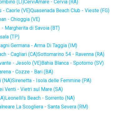
iombino (LI)
CerviAmare - Cervia (RA)
 - Caorle (VE)
Quasenada Beach Club - Vieste (FG)
an - Chioggia (VE)
 - Margherita di Savoia (BT)
sala (TP)
agni Germana - Arma Di Taggia (IM)
ch - Cagliari (CA)
Sottomarino 54 - Ravenna (RA)
vante - Jesolo (VE)
Bahia Blanca - Spotorno (SV)
arena - Cozze - Bari (BA)
i (NA)
Sirenetta - Isola delle Femmine (PA)
i Venti - Vietri sul Mare (SA)
NA)
Leonelli's Beach - Sorrento (NA)
alneare La Scogliera - Santa Severa (RM)