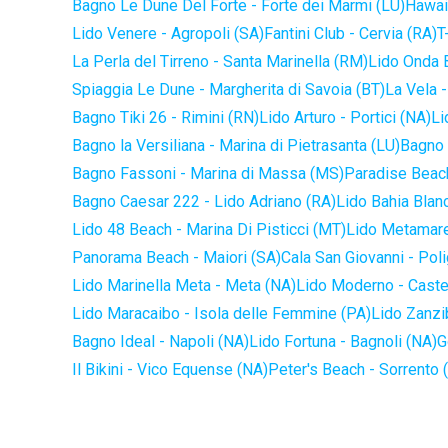
Bagno Le Dune Del Forte - Forte dei Marmi (LU)
Hawaii
Lido Venere - Agropoli (SA)
Fantini Club - Cervia (RA)
T
La Perla del Tirreno - Santa Marinella (RM)
Lido Onda B
Spiaggia Le Dune - Margherita di Savoia (BT)
La Vela -
Bagno Tiki 26 - Rimini (RN)
Lido Arturo - Portici (NA)
Li
Bagno la Versiliana - Marina di Pietrasanta (LU)
Bagno 
Bagno Fassoni - Marina di Massa (MS)
Paradise Beach
Bagno Caesar 222 - Lido Adriano (RA)
Lido Bahia Blanc
Lido 48 Beach - Marina Di Pisticci (MT)
Lido Metamare
Panorama Beach - Maiori (SA)
Cala San Giovanni - Pol
Lido Marinella Meta - Meta (NA)
Lido Moderno - Caste
Lido Maracaibo - Isola delle Femmine (PA)
Lido Zanzi
Bagno Ideal - Napoli (NA)
Lido Fortuna - Bagnoli (NA)
G
Il Bikini - Vico Equense (NA)
Peter's Beach - Sorrento 