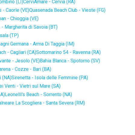
iombino (LI)
CerviAmare - Cervia (RA)
 - Caorle (VE)
Quasenada Beach Club - Vieste (FG)
an - Chioggia (VE)
 - Margherita di Savoia (BT)
sala (TP)
agni Germana - Arma Di Taggia (IM)
ch - Cagliari (CA)
Sottomarino 54 - Ravenna (RA)
vante - Jesolo (VE)
Bahia Blanca - Spotorno (SV)
arena - Cozze - Bari (BA)
i (NA)
Sirenetta - Isola delle Femmine (PA)
i Venti - Vietri sul Mare (SA)
NA)
Leonelli's Beach - Sorrento (NA)
alneare La Scogliera - Santa Severa (RM)