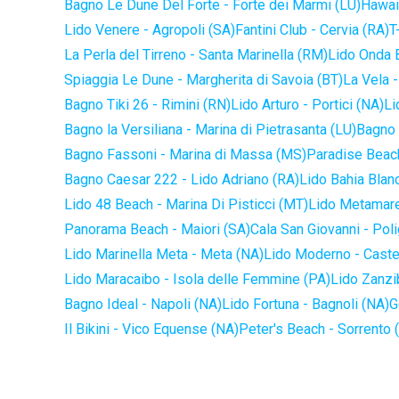
Bagno Le Dune Del Forte - Forte dei Marmi (LU)
Hawaii
Lido Venere - Agropoli (SA)
Fantini Club - Cervia (RA)
T
La Perla del Tirreno - Santa Marinella (RM)
Lido Onda B
Spiaggia Le Dune - Margherita di Savoia (BT)
La Vela -
Bagno Tiki 26 - Rimini (RN)
Lido Arturo - Portici (NA)
Li
Bagno la Versiliana - Marina di Pietrasanta (LU)
Bagno 
Bagno Fassoni - Marina di Massa (MS)
Paradise Beach
Bagno Caesar 222 - Lido Adriano (RA)
Lido Bahia Blanc
Lido 48 Beach - Marina Di Pisticci (MT)
Lido Metamare
Panorama Beach - Maiori (SA)
Cala San Giovanni - Pol
Lido Marinella Meta - Meta (NA)
Lido Moderno - Caste
Lido Maracaibo - Isola delle Femmine (PA)
Lido Zanzi
Bagno Ideal - Napoli (NA)
Lido Fortuna - Bagnoli (NA)
G
Il Bikini - Vico Equense (NA)
Peter's Beach - Sorrento 