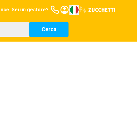
ence
Sei un gestore?
Cerca