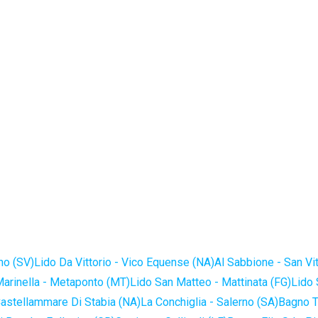
no (SV)
Lido Da Vittorio - Vico Equense (NA)
Al Sabbione - San Vi
Marinella - Metaponto (MT)
Lido San Matteo - Mattinata (FG)
Lido 
astellammare Di Stabia (NA)
La Conchiglia - Salerno (SA)
Bagno T