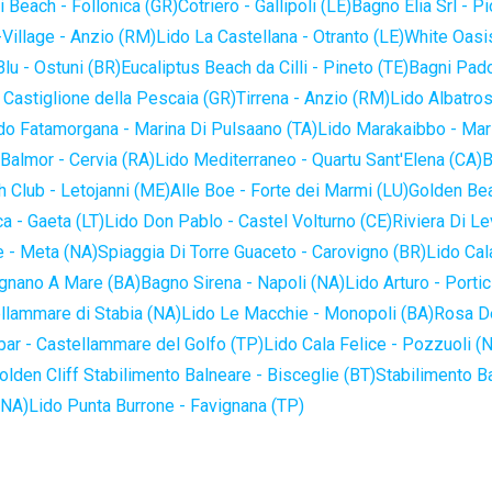
 Beach - Follonica (GR)
Cotriero - Gallipoli (LE)
Bagno Elia Srl - P
-Village - Anzio (RM)
Lido La Castellana - Otranto (LE)
White Oasis
lu - Ostuni (BR)
Eucaliptus Beach da Cilli - Pineto (TE)
Bagni Pado
 Castiglione della Pescaia (GR)
Tirrena - Anzio (RM)
Lido Albatros
do Fatamorgana - Marina Di Pulsaano (TA)
Lido Marakaibbo - Mar
Balmor - Cervia (RA)
Lido Mediterraneo - Quartu Sant'Elena (CA)
B
 Club - Letojanni (ME)
Alle Boe - Forte dei Marmi (LU)
Golden Bea
a - Gaeta (LT)
Lido Don Pablo - Castel Volturno (CE)
Riviera Di Le
 - Meta (NA)
Spiaggia Di Torre Guaceto - Carovigno (BR)
Lido Cal
ignano A Mare (BA)
Bagno Sirena - Napoli (NA)
Lido Arturo - Portic
llammare di Stabia (NA)
Lido Le Macchie - Monopoli (BA)
Rosa De
bar - Castellammare del Golfo (TP)
Lido Cala Felice - Pozzuoli (
olden Cliff Stabilimento Balneare - Bisceglie (BT)
Stabilimento B
(NA)
Lido Punta Burrone - Favignana (TP)