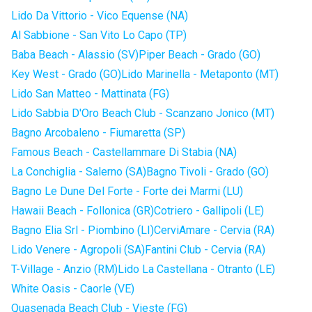
Lido Da Vittorio - Vico Equense (NA)
Al Sabbione - San Vito Lo Capo (TP)
Baba Beach - Alassio (SV)
Piper Beach - Grado (GO)
Key West - Grado (GO)
Lido Marinella - Metaponto (MT)
Lido San Matteo - Mattinata (FG)
Lido Sabbia D'Oro Beach Club - Scanzano Jonico (MT)
Bagno Arcobaleno - Fiumaretta (SP)
Famous Beach - Castellammare Di Stabia (NA)
La Conchiglia - Salerno (SA)
Bagno Tivoli - Grado (GO)
Bagno Le Dune Del Forte - Forte dei Marmi (LU)
Hawaii Beach - Follonica (GR)
Cotriero - Gallipoli (LE)
Bagno Elia Srl - Piombino (LI)
CerviAmare - Cervia (RA)
Lido Venere - Agropoli (SA)
Fantini Club - Cervia (RA)
T-Village - Anzio (RM)
Lido La Castellana - Otranto (LE)
White Oasis - Caorle (VE)
Quasenada Beach Club - Vieste (FG)