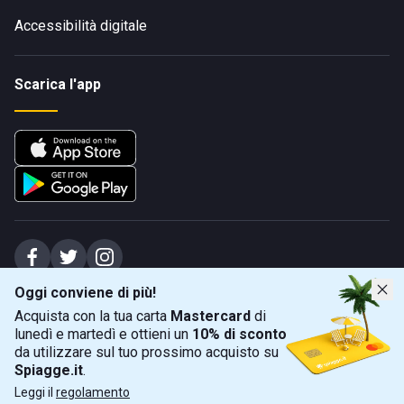
Accessibilità digitale
Scarica l'app
Oggi conviene di più!
Spiagge Srl - Sede legale: Via Marecchiese 48, 47923 Rimini (RN), IT -
Acquista con la tua carta
Mastercard
di
capitale sociale Euro 31245,57 - Iscritta al registro delle imprese di Rimini
lunedì e martedì e ottieni un
10% di sconto
Sede operativa: Via Flaminia 180, 47924 Rimini (RN), IT
-
+39 0541 772375
-
info@spiagge.it
- p.i./c.f. 04536640404
da utilizzare sul tuo prossimo acquisto su
Spiagge.it
.
Mappa
Filtra
©
2026
Spiagge Srl. Tutti i diritti riservati.
Leggi il
regolamento