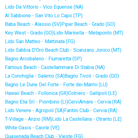
Lido Da Vittorio - Vico Equense (NA)
Al Sabbione - San Vito Lo Capo (TP)
Baba Beach - Alassio (SV)
Piper Beach - Grado (GO)
Key West - Grado (GO)
Lido Marinella - Metaponto (MT)
Lido San Matteo - Mattinata (FG)
Lido Sabbia D'Oro Beach Club - Scanzano Jonico (MT)
Bagno Arcobaleno - Fiumaretta (SP)
Famous Beach - Castellammare Di Stabia (NA)
La Conchiglia - Salerno (SA)
Bagno Tivoli - Grado (GO)
Bagno Le Dune Del Forte - Forte dei Marmi (LU)
Hawaii Beach - Follonica (GR)
Cotriero - Gallipoli (LE)
Bagno Elia Srl - Piombino (LI)
CerviAmare - Cervia (RA)
Lido Venere - Agropoli (SA)
Fantini Club - Cervia (RA)
T-Village - Anzio (RM)
Lido La Castellana - Otranto (LE)
White Oasis - Caorle (VE)
Quasenada Beach Club - Vieste (FG)