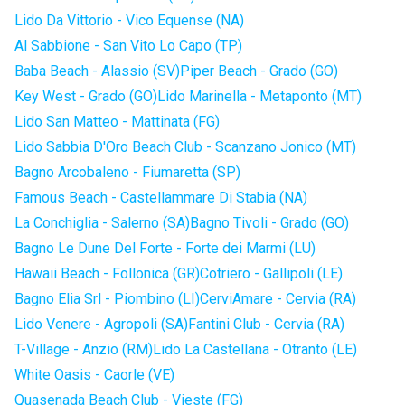
Lido Da Vittorio - Vico Equense (NA)
Al Sabbione - San Vito Lo Capo (TP)
Baba Beach - Alassio (SV)
Piper Beach - Grado (GO)
Key West - Grado (GO)
Lido Marinella - Metaponto (MT)
Lido San Matteo - Mattinata (FG)
Lido Sabbia D'Oro Beach Club - Scanzano Jonico (MT)
Bagno Arcobaleno - Fiumaretta (SP)
Famous Beach - Castellammare Di Stabia (NA)
La Conchiglia - Salerno (SA)
Bagno Tivoli - Grado (GO)
Bagno Le Dune Del Forte - Forte dei Marmi (LU)
Hawaii Beach - Follonica (GR)
Cotriero - Gallipoli (LE)
Bagno Elia Srl - Piombino (LI)
CerviAmare - Cervia (RA)
Lido Venere - Agropoli (SA)
Fantini Club - Cervia (RA)
T-Village - Anzio (RM)
Lido La Castellana - Otranto (LE)
White Oasis - Caorle (VE)
Quasenada Beach Club - Vieste (FG)