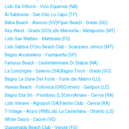
Lido Da Vittorio - Vico Equense (NA)
Al Sabbione - San Vito Lo Capo (TP)
Baba Beach - Alassio (SV)
Piper Beach - Grado (GO)
Key West - Grado (GO)
Lido Marinella - Metaponto (MT)
Lido San Matteo - Mattinata (FG)
Lido Sabbia D'Oro Beach Club - Scanzano Jonico (MT)
Bagno Arcobaleno - Fiumaretta (SP)
Famous Beach - Castellammare Di Stabia (NA)
La Conchiglia - Salerno (SA)
Bagno Tivoli - Grado (GO)
Bagno Le Dune Del Forte - Forte dei Marmi (LU)
Hawaii Beach - Follonica (GR)
Cotriero - Gallipoli (LE)
Bagno Elia Srl - Piombino (LI)
CerviAmare - Cervia (RA)
Lido Venere - Agropoli (SA)
Fantini Club - Cervia (RA)
T-Village - Anzio (RM)
Lido La Castellana - Otranto (LE)
White Oasis - Caorle (VE)
Quasenada Beach Club - Vieste (FG)