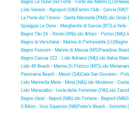
Bagno Le Dune Del Forte - Forte dei Marmi (LU)
Hawaii
Lido Venere - Agropoli (SA)
Fantini Club - Cervia (RA)
T
La Perla del Tirreno - Santa Marinella (RM)
Lido Onda B
Spiaggia Le Dune - Margherita di Savoia (BT)
La Vela -
Bagno Tiki 26 - Rimini (RN)
Lido Arturo - Portici (NA)
Li
Bagno la Versiliana - Marina di Pietrasanta (LU)
Bagno 
Bagno Fassoni - Marina di Massa (MS)
Paradise Beach
Bagno Caesar 222 - Lido Adriano (RA)
Lido Bahia Blanc
Lido 48 Beach - Marina Di Pisticci (MT)
Lido Metamare
Panorama Beach - Maiori (SA)
Cala San Giovanni - Pol
Lido Marinella Meta - Meta (NA)
Lido Moderno - Caste
Lido Maracaibo - Isola delle Femmine (PA)
Lido Zanzi
Bagno Ideal - Napoli (NA)
Lido Fortuna - Bagnoli (NA)
G
Il Bikini - Vico Equense (NA)
Peter's Beach - Sorrento 