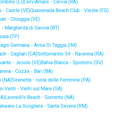
iombino (LI)
CerviAmare - Cervia (RA)
 - Caorle (VE)
Quasenada Beach Club - Vieste (FG)
an - Chioggia (VE)
 - Margherita di Savoia (BT)
sala (TP)
agni Germana - Arma Di Taggia (IM)
ch - Cagliari (CA)
Sottomarino 54 - Ravenna (RA)
vante - Jesolo (VE)
Bahia Blanca - Spotorno (SV)
arena - Cozze - Bari (BA)
i (NA)
Sirenetta - Isola delle Femmine (PA)
i Venti - Vietri sul Mare (SA)
NA)
Leonelli's Beach - Sorrento (NA)
alneare La Scogliera - Santa Severa (RM)