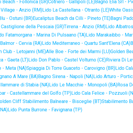
 Beach - Follonica (GR)
Cotriero - Gallipoli (LE)
Bagno Elia Srl - P
-Village - Anzio (RM)
Lido La Castellana - Otranto (LE)
White Oasis
lu - Ostuni (BR)
Eucaliptus Beach da Cilli - Pineto (TE)
Bagni Pado
 Castiglione della Pescaia (GR)
Tirrena - Anzio (RM)
Lido Albatros
do Fatamorgana - Marina Di Pulsaano (TA)
Lido Marakaibbo - Mar
Balmor - Cervia (RA)
Lido Mediterraneo - Quartu Sant'Elena (CA)
B
 Club - Letojanni (ME)
Alle Boe - Forte dei Marmi (LU)
Golden Bea
a - Gaeta (LT)
Lido Don Pablo - Castel Volturno (CE)
Riviera Di Le
 - Meta (NA)
Spiaggia Di Torre Guaceto - Carovigno (BR)
Lido Cal
ignano A Mare (BA)
Bagno Sirena - Napoli (NA)
Lido Arturo - Portic
llammare di Stabia (NA)
Lido Le Macchie - Monopoli (BA)
Rosa De
bar - Castellammare del Golfo (TP)
Lido Cala Felice - Pozzuoli (
olden Cliff Stabilimento Balneare - Bisceglie (BT)
Stabilimento B
(NA)
Lido Punta Burrone - Favignana (TP)