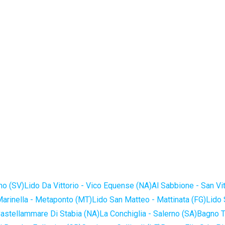
no (SV)
Lido Da Vittorio - Vico Equense (NA)
Al Sabbione - San Vi
Marinella - Metaponto (MT)
Lido San Matteo - Mattinata (FG)
Lido 
astellammare Di Stabia (NA)
La Conchiglia - Salerno (SA)
Bagno T